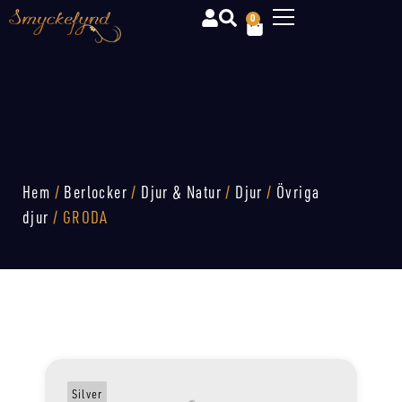
0
Hem
/
Berlocker
/
Djur & Natur
/
Djur
/
Övriga
djur
/ GRODA
Silver