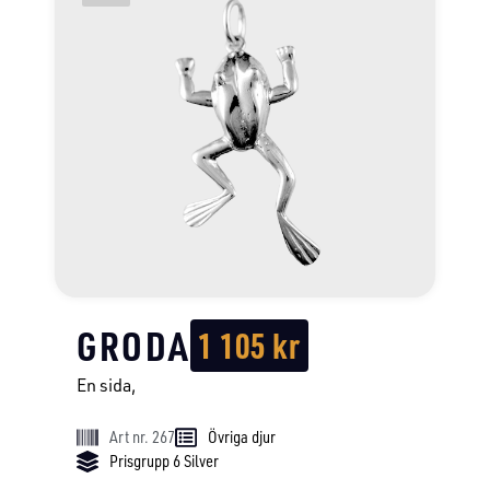
GRODA
1 105
kr
En sida,
Art nr. 267
Övriga djur
Prisgrupp 6 Silver