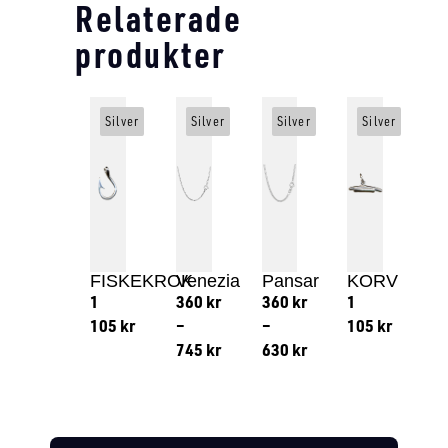
Relaterade
produkter
Silver
Silver
Silver
Silver
FISKEKROK
Venezia
Pansar
KORV
1
360
kr
360
kr
1
105
kr
–
–
105
kr
745
kr
630
kr
Lägg till i varukorg
Lägg till
Lägg till i varukorg
Lägg till i varukorg