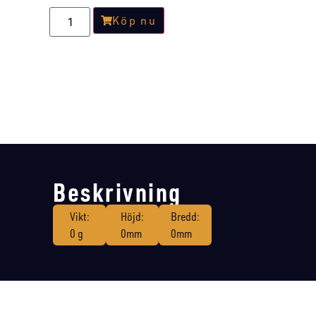
Köp nu
Beskrivning
Vikt:
Höjd:
Bredd:
0 g
0mm
0mm