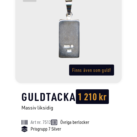
Finns även som guld!
GULDTACKA
1 210
kr
Massiv liksidig
Art nr. 7512
Övriga berlocker
Prisgrupp 7 Silver