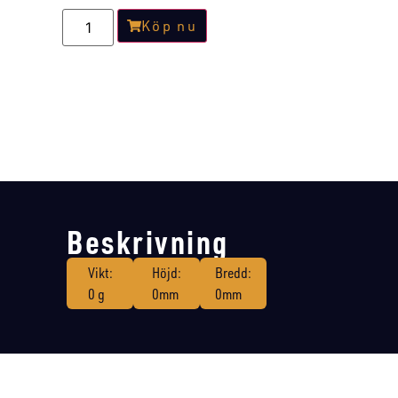
Köp nu
Beskrivning
Vikt:
Höjd:
Bredd:
0 g
0mm
0mm