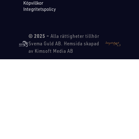
Köpvillkor
Integritetspolicy
© 2025 –
Alla rättigheter tillhör
Svema Guld AB. Hemsida skapad
av Kimsoft Media AB