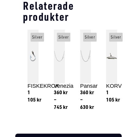
Relaterade
produkter
Silver
Silver
Silver
Silver
FISKEKROK
Venezia
Pansar
KORV
1
360
kr
360
kr
1
105
kr
–
–
105
kr
745
kr
630
kr
Lägg till i varukorg
Lägg till
Lägg till i varukorg
Lägg till i varukorg