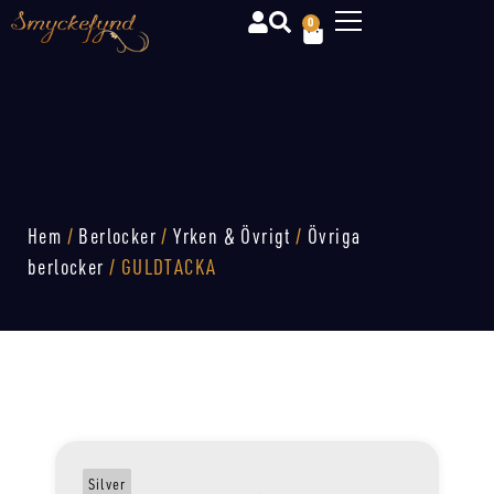
0
Hem
/
Berlocker
/
Yrken & Övrigt
/
Övriga
berlocker
/ GULDTACKA
Silver