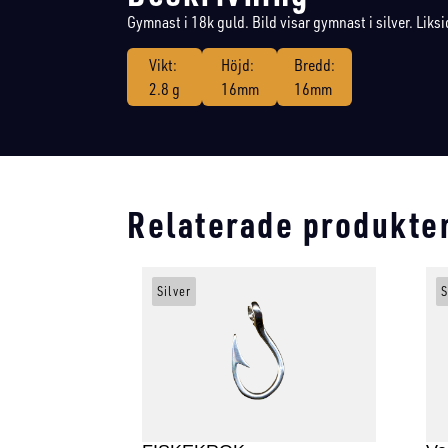
Gymnast i 18k guld. Bild visar gymnast i silver. Liksi
Vikt:
Höjd:
Bredd:
2.8 g
16mm
16mm
Relaterade produkte
Silver
S