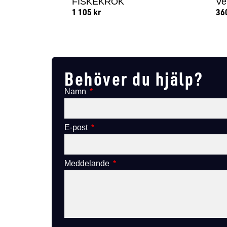
FISKEKROK
Ve
1 105
kr
36
Lägg till i varukorg
Behöver du hjälp?
Namn
E-post
Meddelande