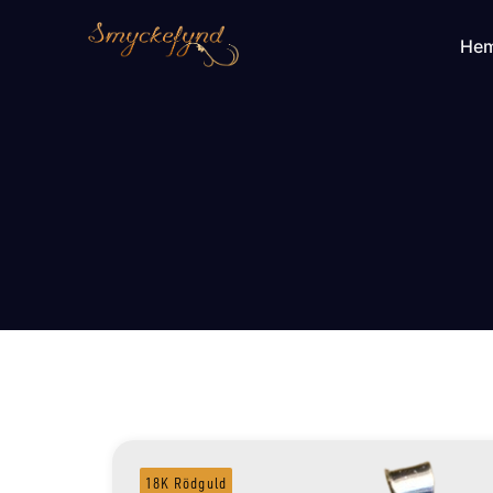
He
18K Rödguld