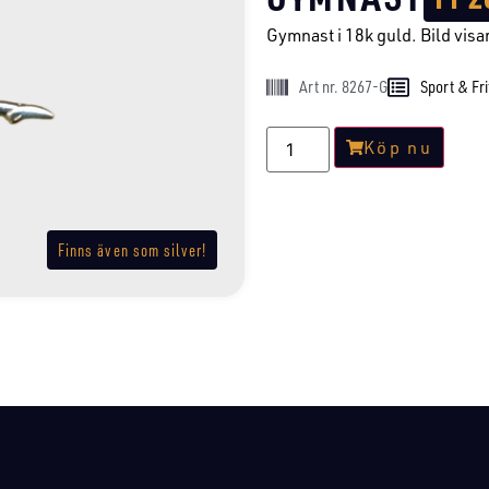
Gymnast i 18k guld. Bild visar
Art nr. 8267-G
Sport & Fri
Köp nu
Finns även som silver!