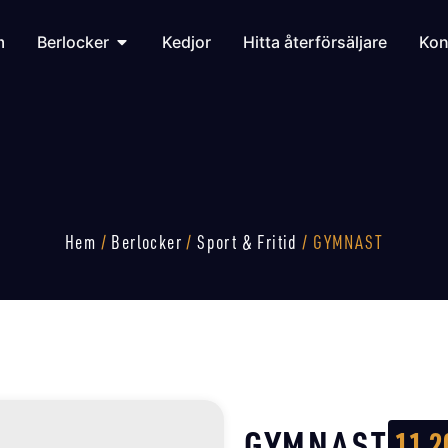
m
Berlocker
Kedjor
Hitta återförsäljare
Kon
Hem
/
Berlocker
/
Sport & Fritid
/ GYMNAST
GYMNAST
11 