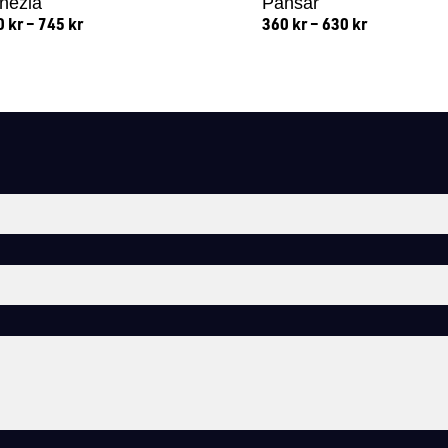
nezia
Pansar
0
kr
–
745
kr
360
kr
–
630
kr
Lägg till i varukorg
Lägg till i varukorg