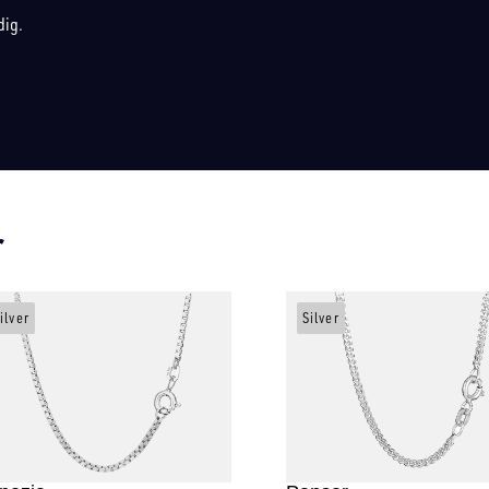
dig.
r
ilver
Silver