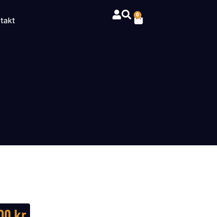
0
takt
200
kr