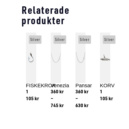
Relaterade
produkter
Silver
Silver
Silver
Silver
FISKEKROK
Venezia
Pansar
KORV
1
360
kr
360
kr
1
105
kr
–
–
105
kr
745
kr
630
kr
Lägg till i varukorg
Lägg till
Lägg till i varukorg
Lägg till i varukorg