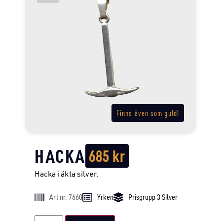
Finns även som guld!
HACKA
685
kr
Hacka i äkta silver.
Art nr. 7660
Yrken
Prisgrupp 3 Silver