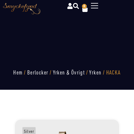
0
Hem
/
Berlocker
/
Yrken & Övrigt
/
Yrken
/ HACKA
Silver