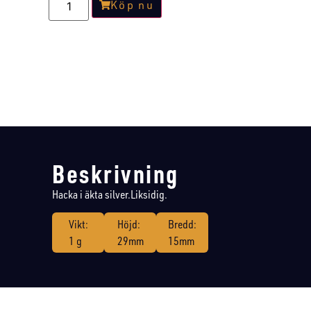
Köp nu
Beskrivning
Hacka i äkta silver.Liksidig.
Vikt:
Höjd:
Bredd:
1 g
29mm
15mm