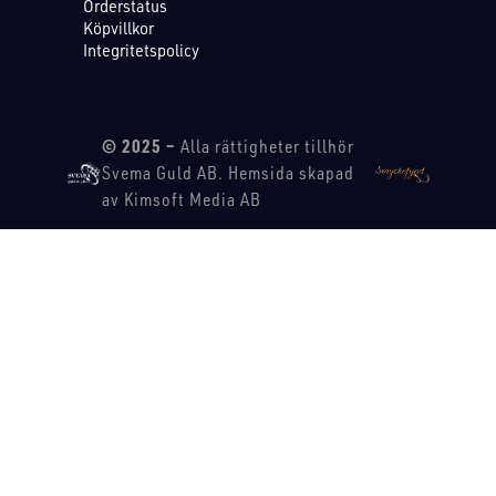
Orderstatus
Köpvillkor
Integritetspolicy
© 2025 –
Alla rättigheter tillhör
Svema Guld AB. Hemsida skapad
av Kimsoft Media AB