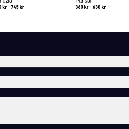
nezia
Pansar
0
kr
–
745
kr
360
kr
–
630
kr
Lägg till i varukorg
Lägg till i varukorg