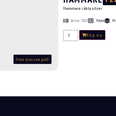
Hammare i äkta silver.
Art nr. 7521
Yrken
Pr
Köp nu
Finns även som guld!