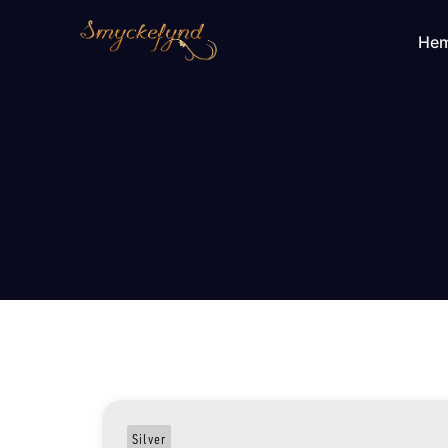
He
Silver