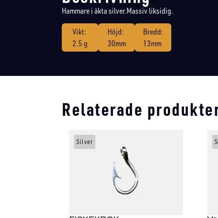
Hammare i äkta silver.Massiv liksidig.
Vikt:
Höjd:
Bredd:
2.5 g
30mm
13mm
Relaterade produkte
Silver
S