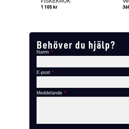
FISKEKROK
Ve
1 105
kr
36
Lägg till i varukorg
Behöver du hjälp?
Namn
E-post
Meddelande