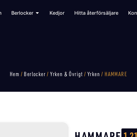
m
Berlocker
Kedjor
Hitta återförsäljare
Kon
Hem
/
Berlocker
/
Yrken & Övrigt
/
Yrken
/ HAMMARE
HAMMARE
1 2