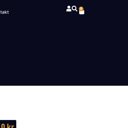
0
takt
10
kr