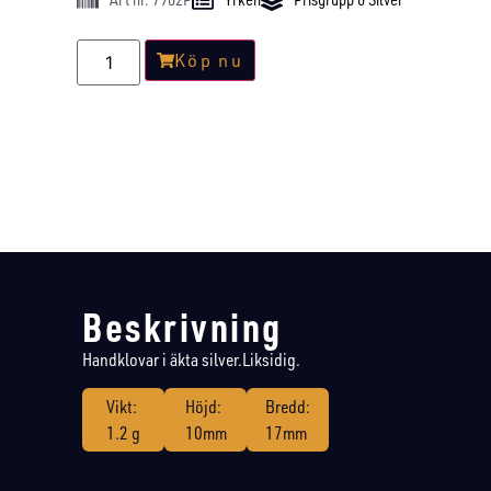
Köp nu
Beskrivning
Handklovar i äkta silver.Liksidig.
Vikt:
Höjd:
Bredd:
1.2 g
10mm
17mm