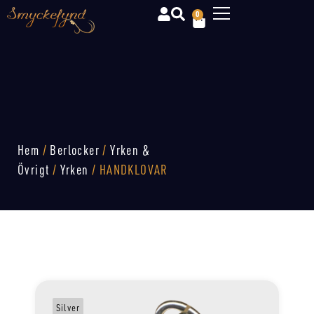
0
Hem
/
Berlocker
/
Yrken &
Övrigt
/
Yrken
/ HANDKLOVAR
Silver