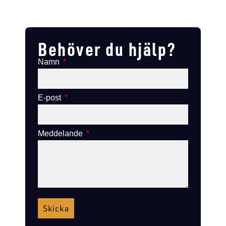
Lägg till i varukorg
Lägg till
Lägg till i varukorg
Lägg till i varukorg
Behöver du hjälp?
Namn
E-post
Meddelande
Skicka