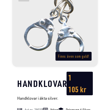
Finns även som guld!
1
HANDKLOVAR
105
kr
Handklovar i äkta silver.
Art nr. 7902P
Yrken
Prisgrupp 6 Silver