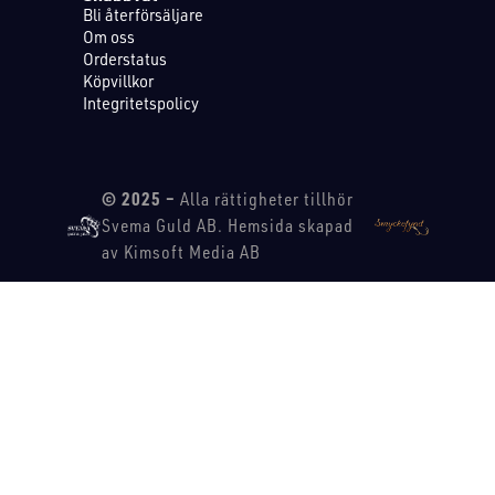
Bli återförsäljare
Om oss
Orderstatus
Köpvillkor
Integritetspolicy
© 2025 –
Alla rättigheter tillhör
Svema Guld AB. Hemsida skapad
av Kimsoft Media AB