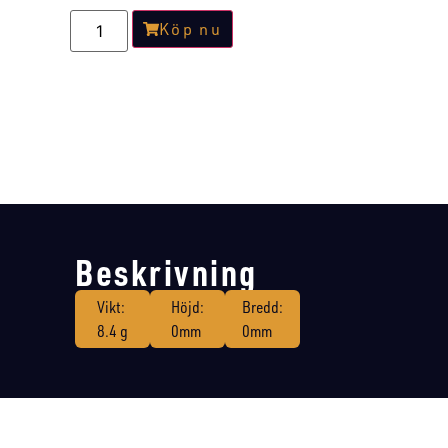
Köp nu
Beskrivning
Vikt:
Höjd:
Bredd:
8.4 g
0mm
0mm