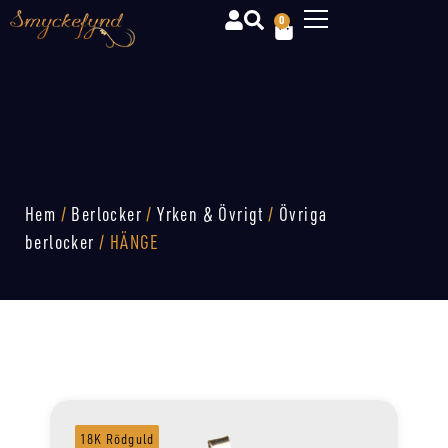
0
Hem
/
Berlocker
/
Yrken & Övrigt
/
Övriga
berlocker
/ HÄNGE
18K Rödguld