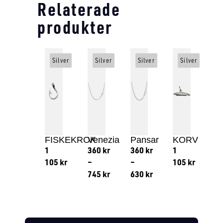
Relaterade
produkter
Silver
Silver
Silver
Silver
FISKEKROK
Venezia
Pansar
KORV
1
360
kr
360
kr
1
105
kr
–
–
105
kr
745
kr
630
kr
Lägg till i varukorg
Lägg till
Lägg till i varukorg
Lägg till i varukorg