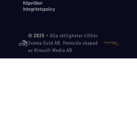
Köpvillkor
Integritetspolicy
© 2025 –
Alla rättigheter tillhör
Svema Guld AB. Hemsida skapad
av Kimsoft Media AB