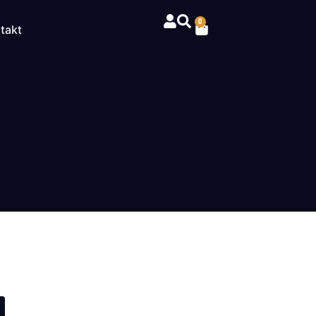
0
takt