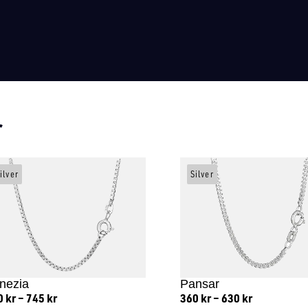
r
ilver
Silver
nezia
Pansar
0
kr
–
745
kr
360
kr
–
630
kr