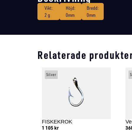
Vikt:
Höjd:
Bredd:
2 g
0mm
0mm
Relaterade produkte
Silver
S
FISKEKROK
Ve
1 105
kr
36