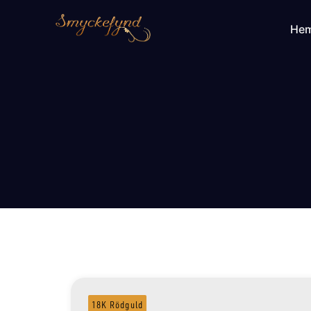
He
18K Rödguld