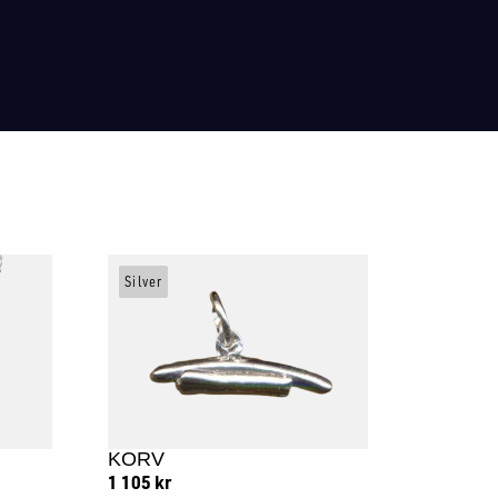
Silver
KORV
1 105
kr