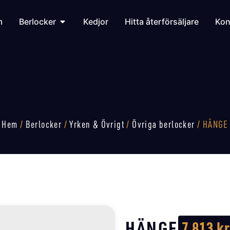
m
Berlocker
Kedjor
Hitta återförsäljare
Kon
Hem
/
Berlocker
/
Yrken & Övrigt
/
Övriga berlocker
/ HÄNGE
HÄNGE
7 813
kr