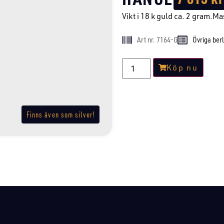
Vikt i 18 k guld ca. 2 gram.Ma
Art nr. 7164-G
Övriga ber
Köp nu
Finns även som silver!