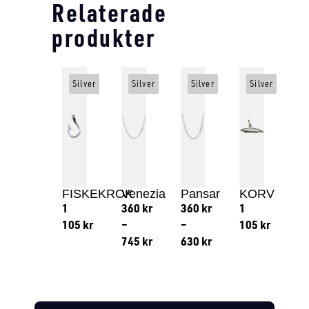
Relaterade
produkter
Silver
Silver
Silver
Silver
FISKEKROK
Venezia
Pansar
KORV
1
360
kr
360
kr
1
105
kr
–
–
105
kr
745
kr
630
kr
Lägg till i varukorg
Lägg till
Lägg till i varukorg
Lägg till i varukorg