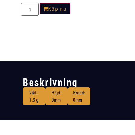
Köp nu
Beskrivning
Vikt:
Höjd:
Bredd:
1.3 g
0mm
0mm