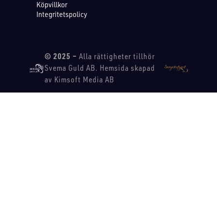
Köpvillkor
Integritetspolicy
© 2025 –
Alla rättigheter tillhör
Svema Guld AB. Hemsida skapad
av Kimsoft Media AB