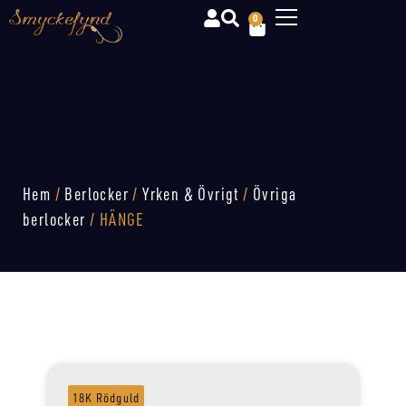
0
Hem
/
Berlocker
/
Yrken & Övrigt
/
Övriga
berlocker
/ HÄNGE
18K Rödguld