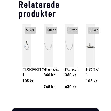
Relaterade
produkter
Silver
Silver
Silver
Silver
FISKEKROK
Venezia
Pansar
KORV
1
360
kr
360
kr
1
105
kr
–
–
105
kr
745
kr
630
kr
Lägg till i varukorg
Lägg till
Lägg till i varukorg
Lägg till i varukorg