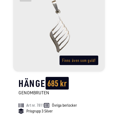
Finns även som guld!
HÄNGE
685
kr
GENOMBRUTEN
Art nr. 7811
Övriga berlocker
Prisgrupp 3 Silver