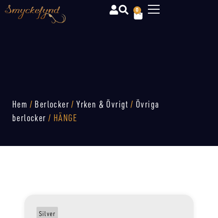
0
Hem
/
Berlocker
/
Yrken & Övrigt
/
Övriga
berlocker
/ HÄNGE
Silver