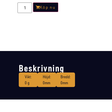
Köp nu
Beskrivning
Vikt:
Höjd:
Bredd:
0 g
0mm
0mm