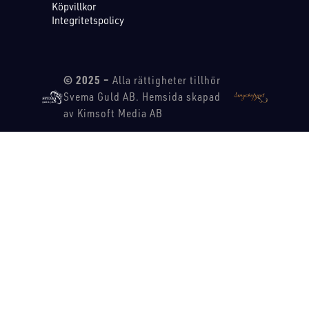
Köpvillkor
Integritetspolicy
© 2025 –
Alla rättigheter tillhör
Svema Guld AB. Hemsida skapad
av Kimsoft Media AB