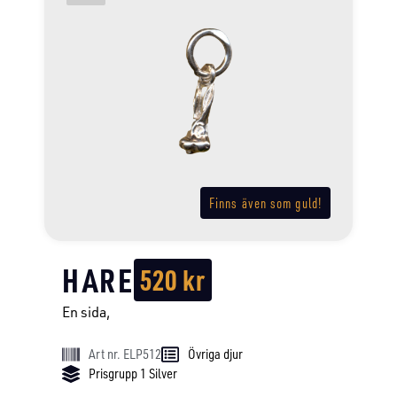
Finns även som guld!
HARE
520
kr
En sida,
Art nr. ELP512
Övriga djur
Prisgrupp 1 Silver