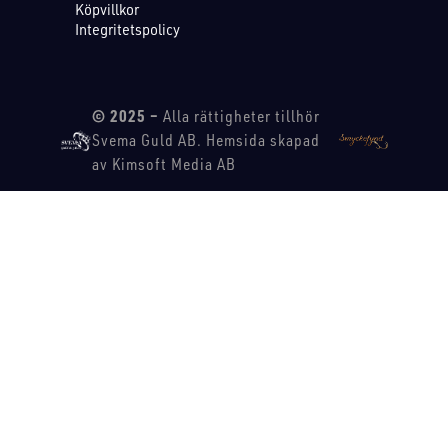
Köpvillkor
Integritetspolicy
© 2025 –
Alla rättigheter tillhör
Svema Guld AB. Hemsida skapad
av Kimsoft Media AB