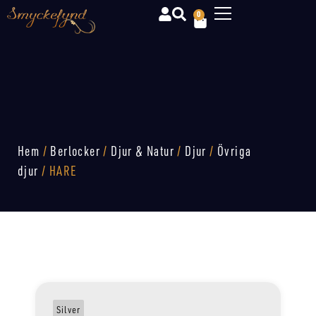
0
Hem
/
Berlocker
/
Djur & Natur
/
Djur
/
Övriga
djur
/ HARE
Silver