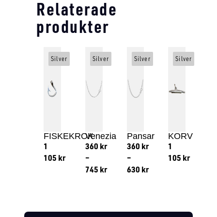
Relaterade
produkter
Silver
Silver
Silver
Silver
FISKEKROK
Venezia
Pansar
KORV
1
360
kr
360
kr
1
105
kr
–
–
105
kr
745
kr
630
kr
Lägg till i varukorg
Lägg till
Lägg till i varukorg
Lägg till i varukorg