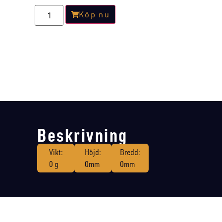
Köp nu
Beskrivning
Vikt:
Höjd:
Bredd:
0 g
0mm
0mm