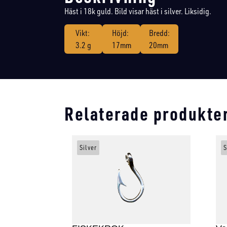
Häst i 18k guld. Bild visar häst i silver. Liksidig.
Vikt:
Höjd:
Bredd:
3.2 g
17mm
20mm
Relaterade produkte
Silver
S