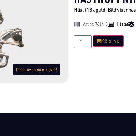
Häst i 18k guld. Bild visar häst
Art nr. 7634-G
Hästar
Köp nu
Finns även som silver!