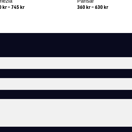
nezia
Pansar
0
kr
–
745
kr
360
kr
–
630
kr
Lägg till i varukorg
Lägg till i varukorg