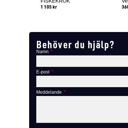
FISKEKROK
Ve
1 105
kr
36
Lägg till i varukorg
Behöver du hjälp?
Namn
E-post
Meddelande