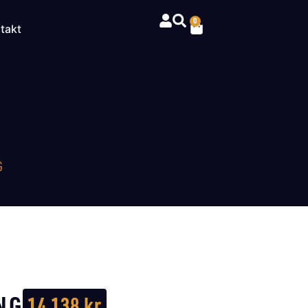
0
takt
G
NG
14 138
kr