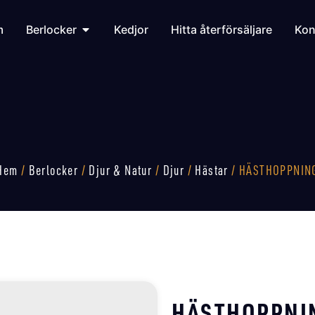
m
Berlocker
Kedjor
Hitta återförsäljare
Kon
Hem
/
Berlocker
/
Djur & Natur
/
Djur
/
Hästar
/ HÄSTHOPPNIN
HÄSTHOPPNI