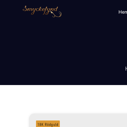
He
18K Rödguld