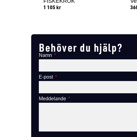
FISKEKROK
Ve
1 105
kr
36
Lägg till i varukorg
Behöver du hjälp?
Namn
E-post
Meddelande