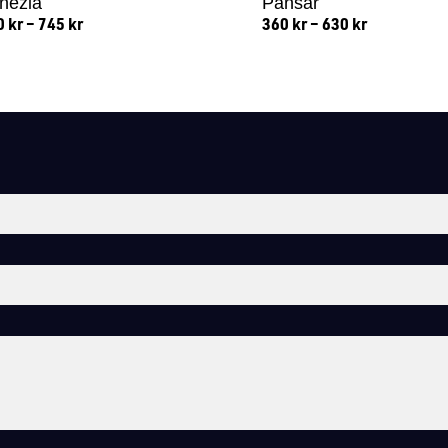
nezia
Pansar
0
kr
–
745
kr
360
kr
–
630
kr
Lägg till i varukorg
Lägg till i varukorg