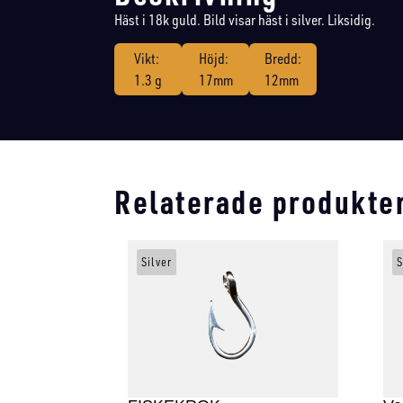
Häst i 18k guld. Bild visar häst i silver. Liksidig.
Vikt:
Höjd:
Bredd:
1.3 g
17mm
12mm
Relaterade produkte
Silver
S