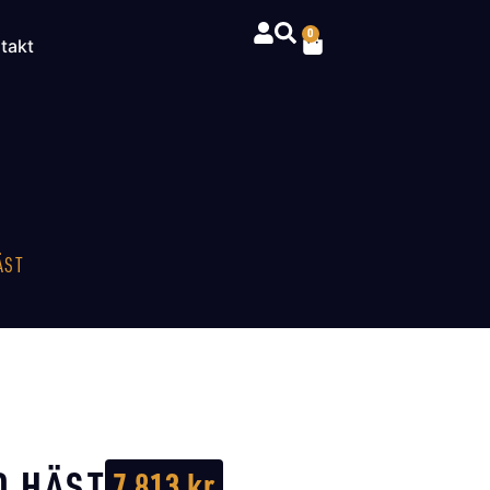
0
takt
ÄST
D HÄST
7 813
kr