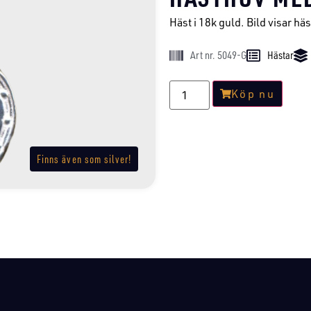
Häst i 18k guld. Bild visar häst
Art nr. 5049-G
Hästar
Köp nu
Finns även som silver!