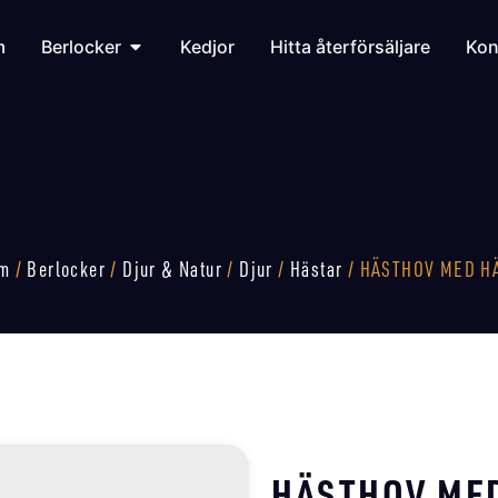
m
Berlocker
Kedjor
Hitta återförsäljare
Kon
m
/
Berlocker
/
Djur & Natur
/
Djur
/
Hästar
/ HÄSTHOV MED H
HÄSTHOV ME