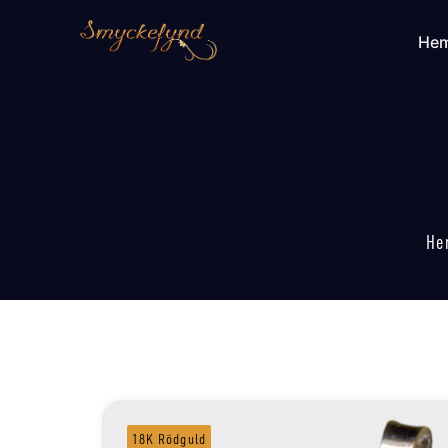
He
He
18K Rödguld