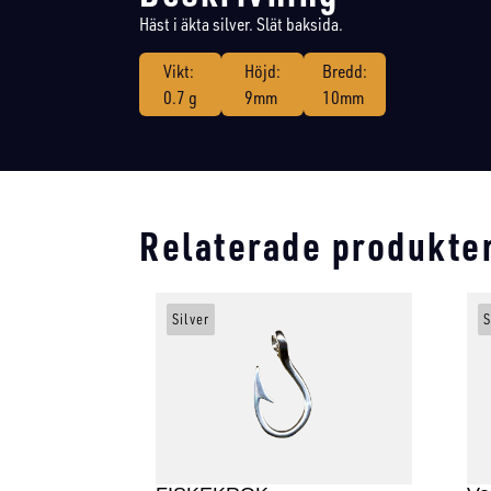
Häst i äkta silver. Slät baksida.
Vikt:
Höjd:
Bredd:
0.7 g
9mm
10mm
Relaterade produkte
Silver
S