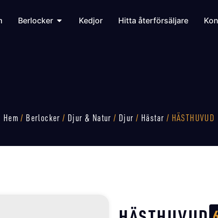
m
Berlocker
Kedjor
Hitta återförsäljare
Kon
Hem
/
Berlocker
/
Djur & Natur
/
Djur
/
Hästar
/ HÄSTHUVUD
HÄSTHUVUD