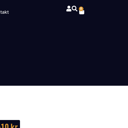
0
takt
610
kr