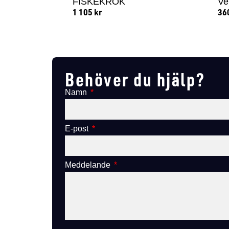
FISKEKROK
Ve
1 105
kr
36
Lägg till i varukorg
Behöver du hjälp?
Namn
E-post
Meddelande