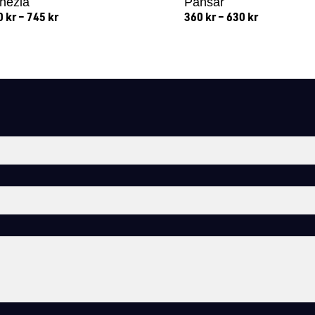
nezia
Pansar
0
kr
–
745
kr
360
kr
–
630
kr
Lägg till i varukorg
Lägg till i varukorg