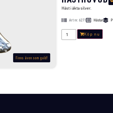
Häst i äkta silver.
Art nr. 6271
Hästar
P
Köp nu
Finns även som guld!