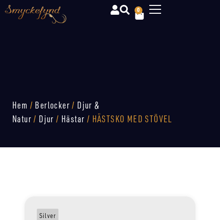
0
Hem
/
Berlocker
/
Djur &
Natur
/
Djur
/
Hästar
/ HÄSTSKO MED STÖVEL
Silver