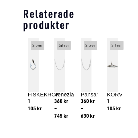
Relaterade
produkter
Silver
Silver
Silver
Silver
FISKEKROK
Venezia
Pansar
KORV
1
360
kr
360
kr
1
105
kr
–
–
105
kr
745
kr
630
kr
Lägg till i varukorg
Lägg till
Lägg till i varukorg
Lägg till i varukorg