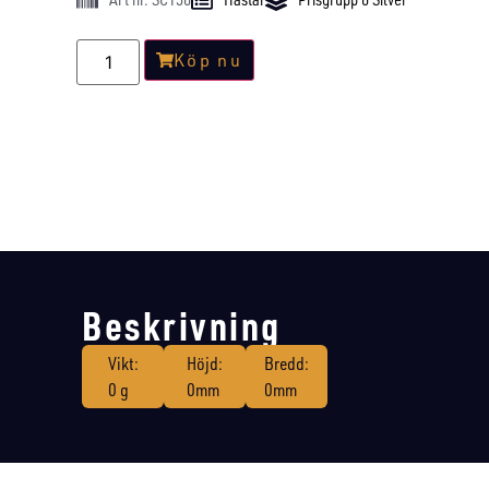
Köp nu
Beskrivning
Vikt:
Höjd:
Bredd:
0 g
0mm
0mm