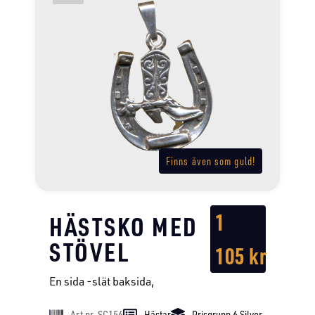
Finns även som guld!
1
HÄSTSKO MED
STÖVEL
105
kr
En sida -slät baksida,
Art nr. SC156
Hästar
Prisgrupp 6 Silver