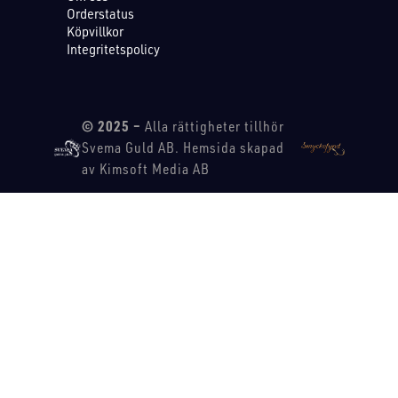
Orderstatus
Köpvillkor
Integritetspolicy
© 2025 –
Alla rättigheter tillhör
Svema Guld AB. Hemsida skapad
av Kimsoft Media AB