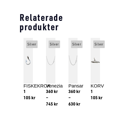
Relaterade
produkter
Silver
Silver
Silver
Silver
FISKEKROK
Venezia
Pansar
KORV
1
360
kr
360
kr
1
105
kr
–
–
105
kr
745
kr
630
kr
Lägg till i varukorg
Lägg till