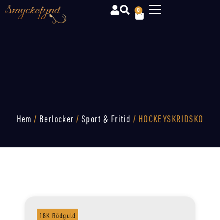
0
Hem
/
Berlocker
/
Sport & Fritid
/ HOCKEYSKRIDSKO
18K Rödguld