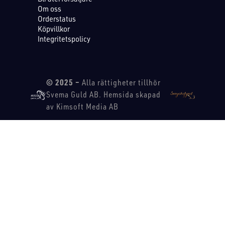
Om oss
Orderstatus
Köpvillkor
Integritetspolicy
© 2025 –
Alla rättigheter tillhör
Svema Guld AB. Hemsida skapad
av Kimsoft Media AB