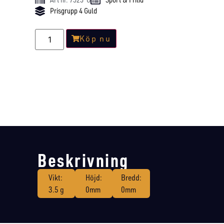
Prisgrupp 4 Guld
Köp nu
Beskrivning
Vikt:
Höjd:
Bredd:
3.5 g
0mm
0mm