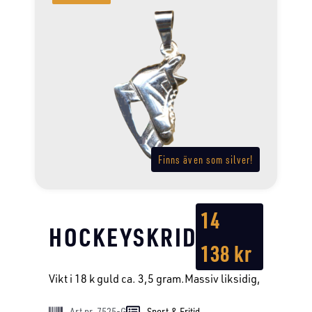
Finns även som silver!
14
HOCKEYSKRIDSKO
138
kr
Vikt i 18 k guld ca. 3,5 gram.Massiv liksidig,
Art nr. 7525-G
Sport & Fritid