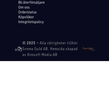
Bli återförsäljare
Om oss
Orderstatus
Köpvillkor
Integritetspolicy
© 2025 –
Alla rättigheter tillhör
Svema Guld AB. Hemsida skapad
av Kimsoft Media AB