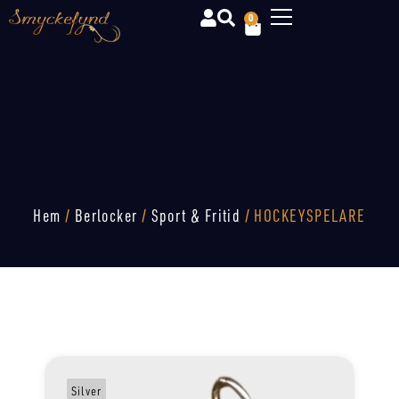
0
Hem
/
Berlocker
/
Sport & Fritid
/ HOCKEYSPELARE
Silver