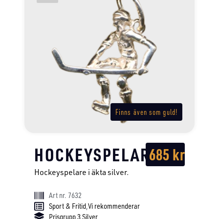
Finns även som guld!
HOCKEYSPELARE
685
kr
Hockeyspelare i äkta silver.
Art nr. 7632
Sport & Fritid
,
Vi rekommenderar
Prisgrupp 3 Silver