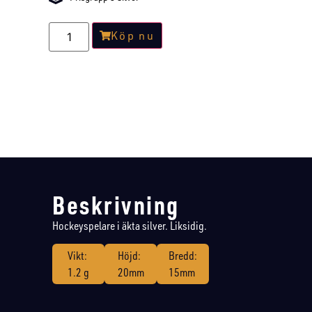
Köp nu
Beskrivning
Hockeyspelare i äkta silver. Liksidig.
Vikt:
Höjd:
Bredd:
1.2 g
20mm
15mm