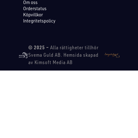
Om oss
Orderstatus
Köpvillkor
Integritetspolicy
© 2025 –
Alla rättigheter tillhör
Svema Guld AB. Hemsida skapad
av Kimsoft Media AB