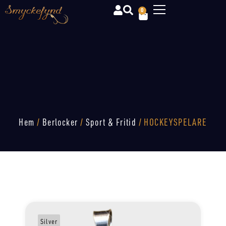
0
Hem
/
Berlocker
/
Sport & Fritid
/ HOCKEYSPELARE
Silver