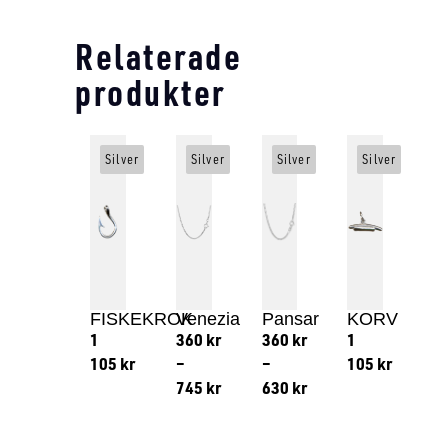
Relaterade
produkter
Silver
Silver
Silver
Silver
FISKEKROK
Venezia
Pansar
KORV
1
360
kr
360
kr
1
105
kr
–
–
105
kr
745
kr
630
kr
Lägg till i varukorg
Lägg till