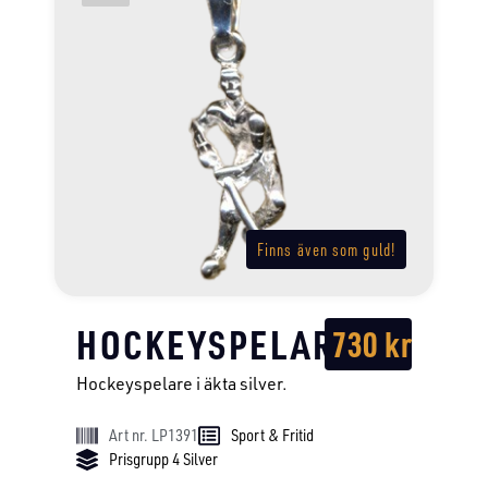
Finns även som guld!
HOCKEYSPELARE
730
kr
Hockeyspelare i äkta silver.
Art nr. LP1391
Sport & Fritid
Prisgrupp 4 Silver