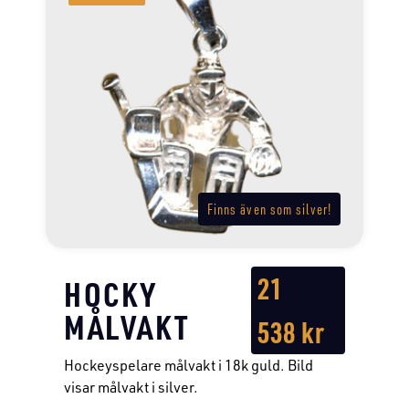
Finns även som silver!
21
HOCKY
MÅLVAKT
538
kr
Hockeyspelare målvakt i 18k guld. Bild
visar målvakt i silver.