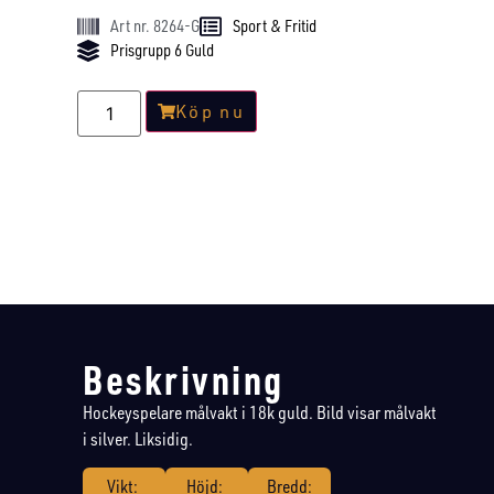
Art nr. 8264-G
Sport & Fritid
Prisgrupp 6 Guld
Köp nu
Beskrivning
Hockeyspelare målvakt i 18k guld. Bild visar målvakt
i silver. Liksidig.
Vikt:
Höjd:
Bredd: