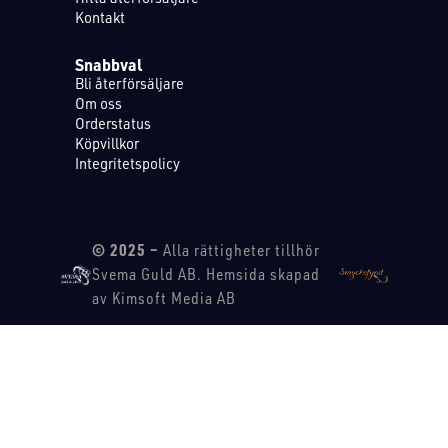
Kontakt
Snabbval
Bli återförsäljare
Om oss
Orderstatus
Köpvillkor
Integritetspolicy
© 2025 –
Alla rättigheter tillhör
Svema Guld AB. Hemsida skapad
av Kimsoft Media AB