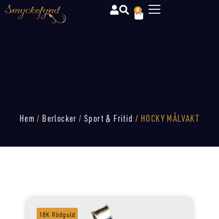
0
Hem
/
Berlocker
/
Sport & Fritid
/ HOCKY MÅLVAKT
18K Rödguld