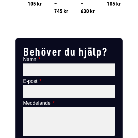
105
kr
–
–
105
kr
745
kr
630
kr
Lägg till i varukorg
Lägg till
Lägg till i varukorg
Lägg till i varukorg
Behöver du hjälp?
Namn
E-post
Meddelande