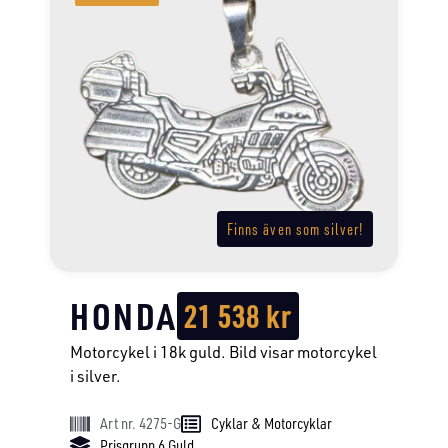
Finns även som silver!
HONDA
21 538
kr
Motorcykel i 18k guld. Bild visar motorcykel
i silver.
Art nr. 4275-G
Cyklar & Motorcyklar
Prisgrupp 6 Guld