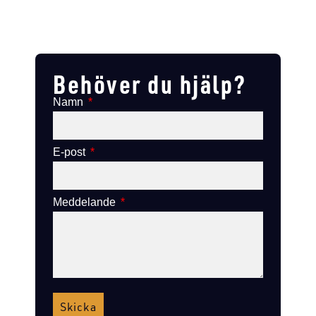
Lägg till i varukorg
Lägg till
Lägg till i varukorg
Lägg till i varukorg
Behöver du hjälp?
Namn
E-post
Meddelande
Skicka