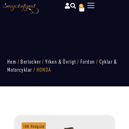
0
Hem
/
Berlocker
/
Yrken & Övrigt
/
Fordon
/
Cyklar &
Motorcyklar
/ HONDA
18K Rödguld