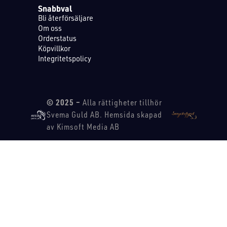
Snabbval
Bli återförsäljare
Om oss
Orderstatus
Köpvillkor
Integritetspolicy
© 2025 –
Alla rättigheter tillhör
Svema Guld AB. Hemsida skapad
av Kimsoft Media AB