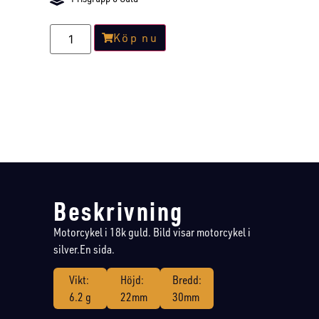
Köp nu
Beskrivning
Motorcykel i 18k guld. Bild visar motorcykel i
silver.En sida.
Vikt:
Höjd:
Bredd:
6.2 g
22mm
30mm