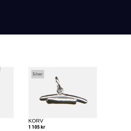
Silver
KORV
1 105
kr