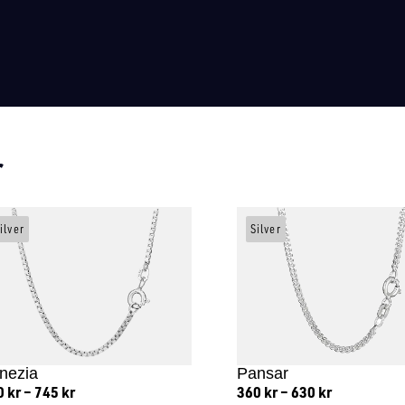
r
ilver
Silver
nezia
Pansar
0
kr
–
745
kr
360
kr
–
630
kr