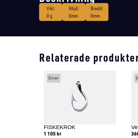
Vikt:
Höjd:
Bredd:
0 g
0mm
0mm
Relaterade produkte
Silver
S
FISKEKROK
Ve
1 105
kr
36