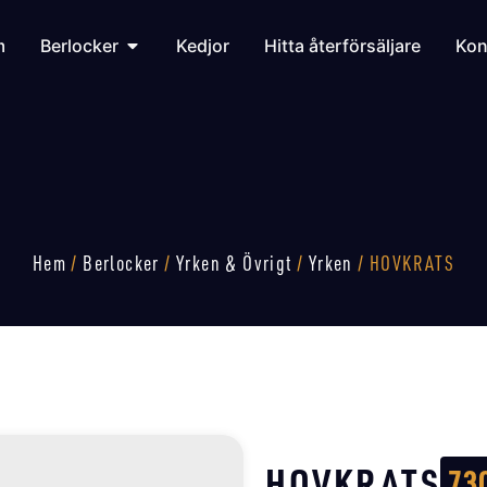
m
Berlocker
Kedjor
Hitta återförsäljare
Kon
Hem
/
Berlocker
/
Yrken & Övrigt
/
Yrken
/ HOVKRATS
HOVKRATS
73