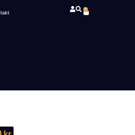
0
takt
0
kr