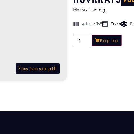
Massiv Liksidig,
Art nr. 4069
Yrken
Pr
Köp nu
Finns även som guld!