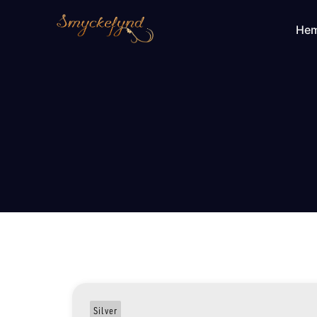
He
Silver