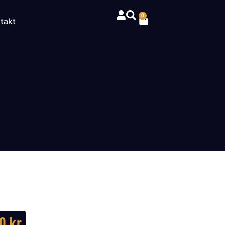
0
takt
00
kr