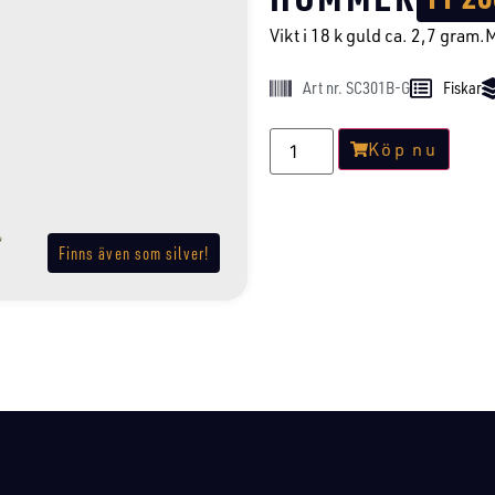
Vikt i 18 k guld ca. 2,7 gram.
Art nr. SC301B-G
Fiskar
Köp nu
Finns även som silver!