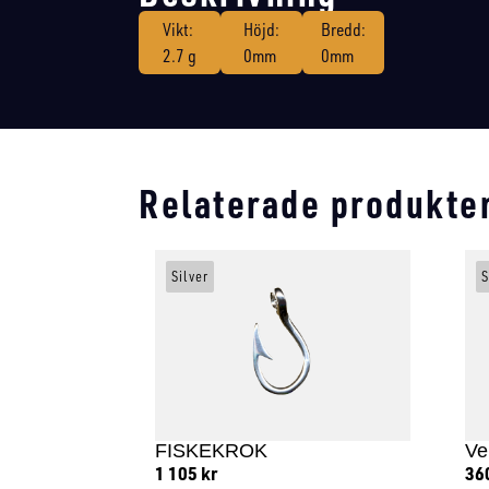
Vikt:
Höjd:
Bredd:
2.7 g
0mm
0mm
Relaterade produkte
Silver
S
FISKEKROK
Ve
1 105
kr
36