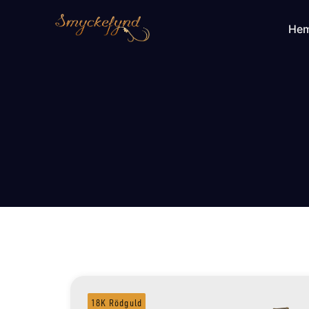
He
18K Rödguld