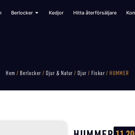
m
Berlocker
Kedjor
Hitta återförsäljare
Kon
Hem
/
Berlocker
/
Djur & Natur
/
Djur
/
Fiskar
/ HUMMER
HUMMER
11 2