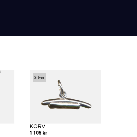
Silver
KORV
1 105
kr