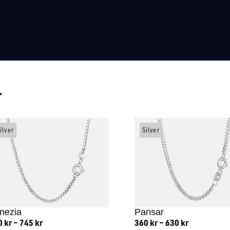
r
ilver
Silver
nezia
Pansar
0
kr
–
745
kr
360
kr
–
630
kr