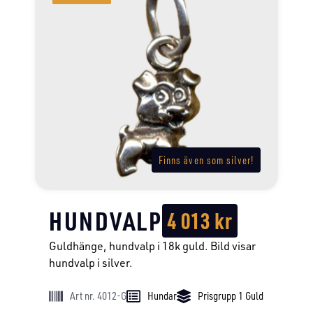
Finns även som silver!
HUNDVALP
4 013
kr
Guldhänge, hundvalp i 18k guld. Bild visar
hundvalp i silver.
Art nr. 4012-G
Hundar
Prisgrupp 1 Guld