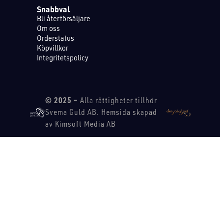
Snabbval
Bli återförsäljare
Om oss
Orderstatus
Köpvillkor
Integritetspolicy
© 2025 –
Alla rättigheter tillhör
Svema Guld AB. Hemsida skapad
av Kimsoft Media AB