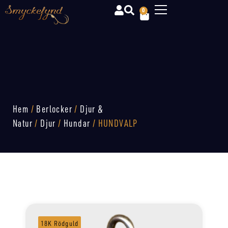
0
Hem
/
Berlocker
/
Djur &
Natur
/
Djur
/
Hundar
/ HUNDVALP
18K Rödguld