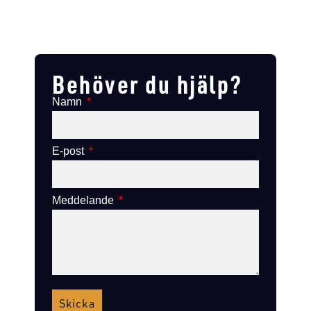
Lägg till i varukorg
Lägg till
Lägg till i varukorg
Lägg till i varukorg
Behöver du hjälp?
Namn
E-post
Meddelande
Skicka