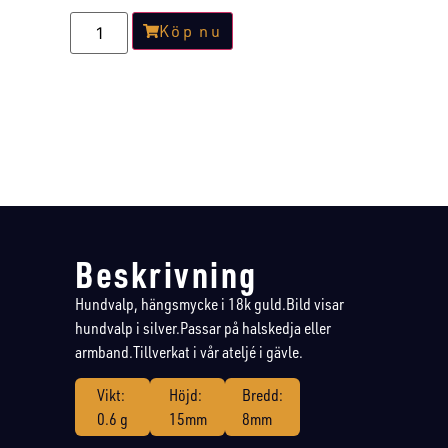
Köp nu
Beskrivning
Hundvalp, hängsmycke i 18k guld.Bild visar
hundvalp i silver.Passar på halskedja eller
armband.Tillverkat i vår ateljé i gävle.
Vikt:
Höjd:
Bredd:
0.6 g
15mm
8mm