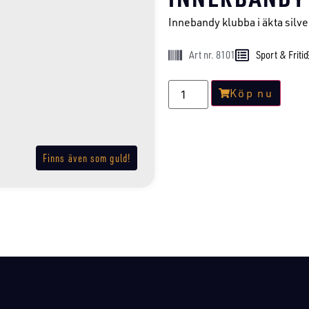
Innebandy klubba i äkta silve
Art nr. 8101
Sport & Fritid
Köp nu
Finns även som guld!