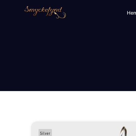
He
Silver