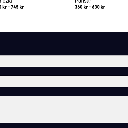
nezia
Pansar
0
kr
–
745
kr
360
kr
–
630
kr
Lägg till i varukorg
Lägg till i varukorg