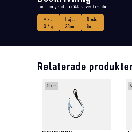
Innebandy klubba i äkta silver. Liksidig.
Vikt:
Höjd:
Bredd:
0.4 g
23mm
8mm
Relaterade produkte
Silver
S