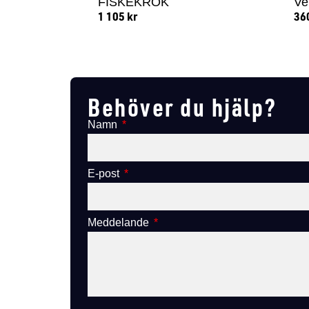
FISKEKROK
Ve
1 105
kr
36
Lägg till i varukorg
Behöver du hjälp?
Namn
E-post
Meddelande