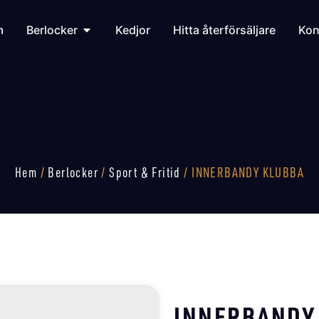
m
Berlocker
Kedjor
Hitta återförsäljare
Kon
Hem
/
Berlocker
/
Sport & Fritid
/ INNERBANDY KLUBBA
INNERBANDY