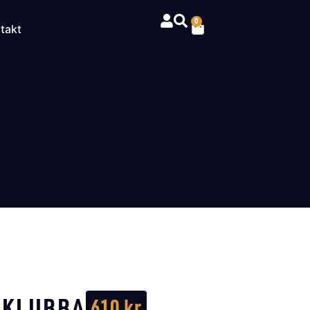
0
takt
 KLUBBA
610
kr