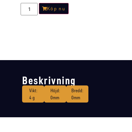
Köp nu
Beskrivning
Vikt:
Höjd:
Bredd:
4 g
0mm
0mm