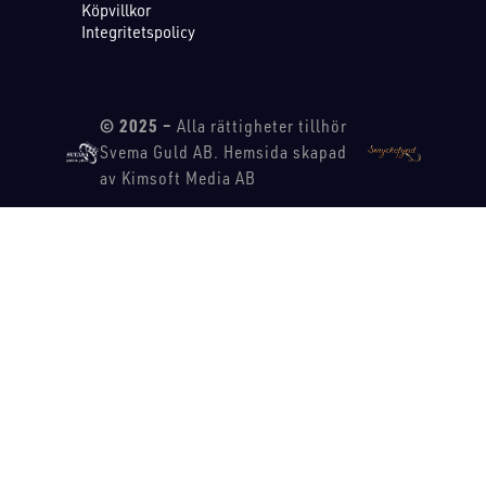
Köpvillkor
Integritetspolicy
© 2025 –
Alla rättigheter tillhör
Svema Guld AB. Hemsida skapad
av Kimsoft Media AB