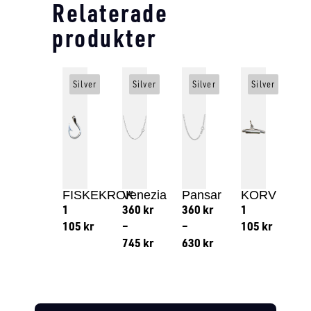
Relaterade
produkter
Silver
Silver
Silver
Silver
FISKEKROK
Venezia
Pansar
KORV
1
360
kr
360
kr
1
105
kr
–
–
105
kr
745
kr
630
kr
Lägg till i varukorg
Lägg till
Lägg till i varukorg
Lägg till i varukorg