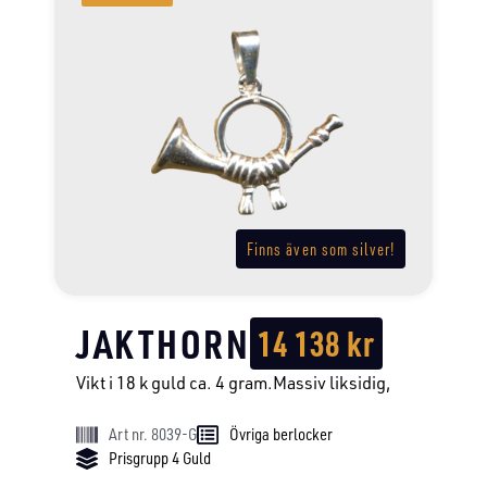
Finns även som silver!
JAKTHORN
14 138
kr
Vikt i 18 k guld ca. 4 gram.Massiv liksidig,
Art nr. 8039-G
Övriga berlocker
Prisgrupp 4 Guld