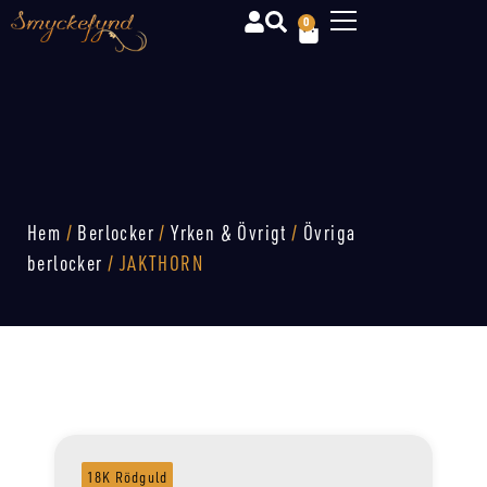
0
Hem
/
Berlocker
/
Yrken & Övrigt
/
Övriga
berlocker
/ JAKTHORN
18K Rödguld