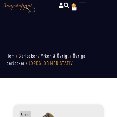
0
Hem
/
Berlocker
/
Yrken & Övrigt
/
Övriga
berlocker
/ JORDGLOB MED STATIV
Silver