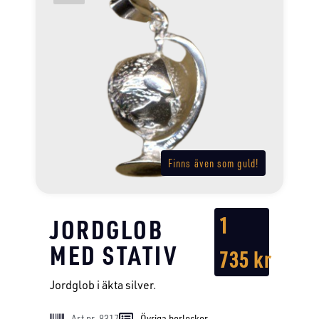
Finns även som guld!
1
JORDGLOB
MED STATIV
735
kr
Jordglob i äkta silver.
Art nr. 8317
Övriga berlocker