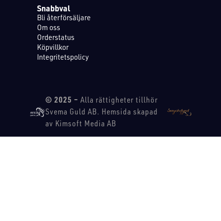
Snabbval
Bli återförsäljare
Om oss
Orderstatus
Köpvillkor
Integritetspolicy
© 2025 –
Alla rättigheter tillhör
Svema Guld AB. Hemsida skapad
av Kimsoft Media AB