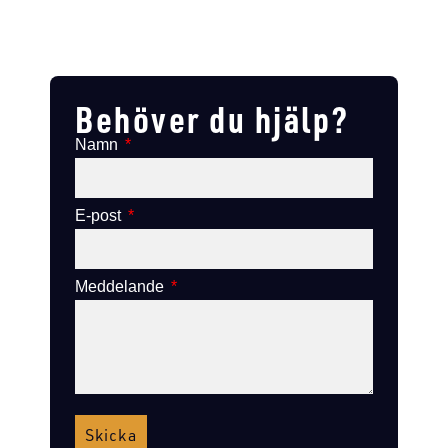
Lägg till i varukorg
Lägg till
Lägg till i varukorg
Lägg till i varukorg
Behöver du hjälp?
Namn
E-post
Meddelande
Skicka