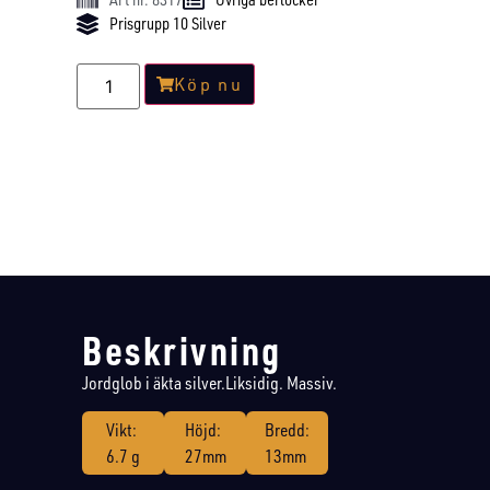
Prisgrupp 10 Silver
Köp nu
Beskrivning
Jordglob i äkta silver.Liksidig. Massiv.
Vikt:
Höjd:
Bredd:
6.7 g
27mm
13mm