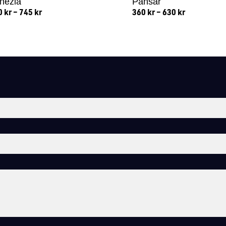
nezia
Pansar
0
kr
–
745
kr
360
kr
–
630
kr
Lägg till i varukorg
Lägg till i varukorg