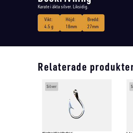
Karate i äkta silver. Liksidig.
Vikt:
Höjd:
Bredd:
4.5 g
18mm
27mm
Relaterade produkte
Silver
S