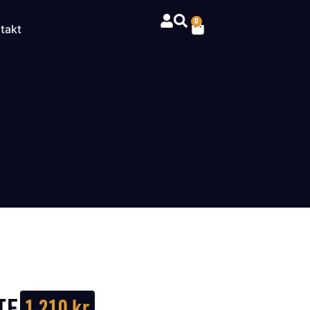
0
takt
TE
1 210
kr