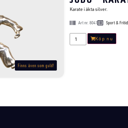
Karate i äkta silver.
Art nr. 8041
Sport & Fritid
Köp nu
Finns även som guld!