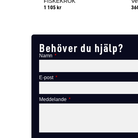
FISKEKROK
Ve
1 105
kr
36
Lägg till i varukorg
Behöver du hjälp?
Namn
E-post
Meddelande