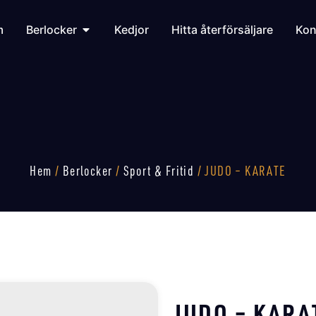
m
Berlocker
Kedjor
Hitta återförsäljare
Kon
Hem
/
Berlocker
/
Sport & Fritid
/ JUDO – KARATE
JUDO – KARA