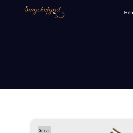
He
Silver