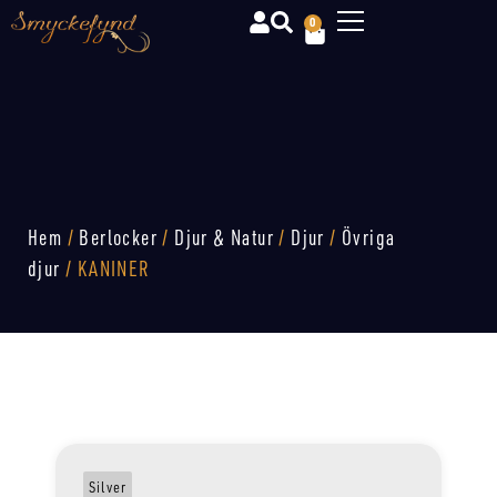
0
Hem
/
Berlocker
/
Djur & Natur
/
Djur
/
Övriga
djur
/ KANINER
Silver