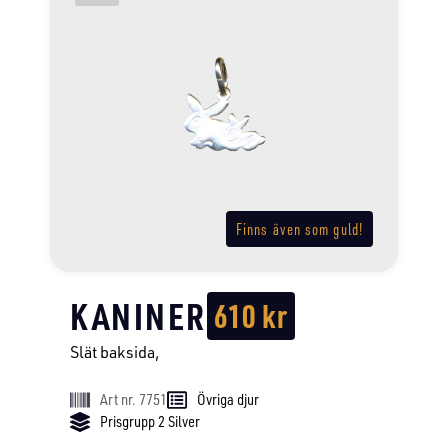
Finns även som guld!
KANINER
610
kr
Slät baksida,
Art nr. 7751
Övriga djur
Prisgrupp 2 Silver