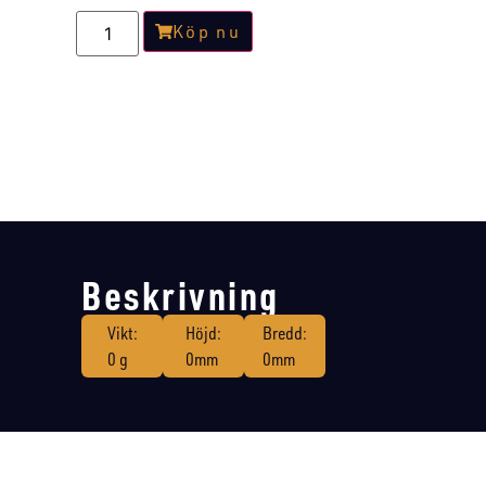
Köp nu
Beskrivning
Vikt:
Höjd:
Bredd:
0 g
0mm
0mm