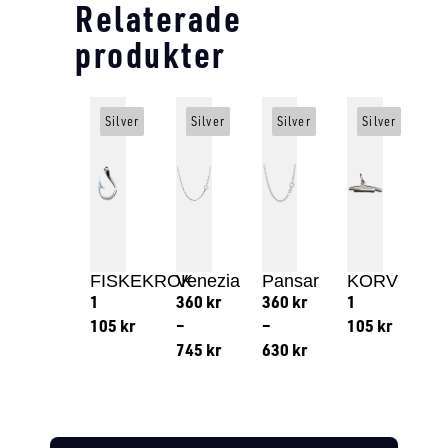
Relaterade
produkter
Silver
Silver
Silver
Silver
FISKEKROK
Venezia
Pansar
KORV
1
360
kr
360
kr
1
105
kr
–
–
105
kr
745
kr
630
kr
Lägg till i varukorg
Lägg till
Lägg till i varukorg
Lägg till i varukorg