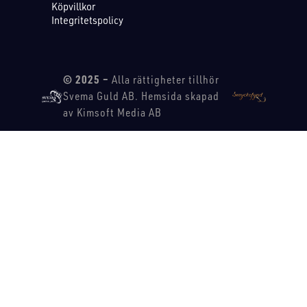
Köpvillkor
Integritetspolicy
© 2025 –
Alla rättigheter tillhör
Svema Guld AB. Hemsida skapad
av Kimsoft Media AB