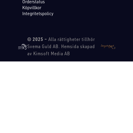
Orderstatus
Köpvillkor
Integritetspolicy
© 2025 –
Alla rättigheter tillhör
Svema Guld AB. Hemsida skapad
av Kimsoft Media AB