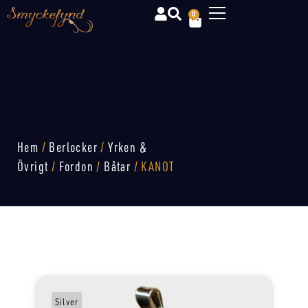
0
Hem
/
Berlocker
/
Yrken &
Övrigt
/
Fordon
/
Båtar
/ KANOT
Silver