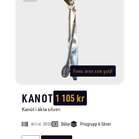
Finns även som guld!
KANOT
1 105
kr
Kanot i äkta silver.
Art nr. 8038
Båtar
Prisgrupp 6 Silver