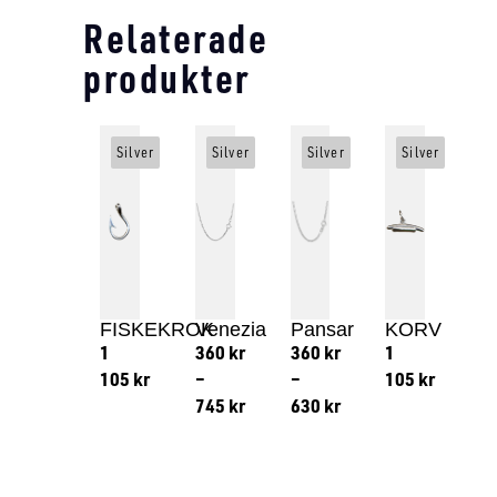
Relaterade
produkter
Silver
Silver
Silver
Silver
FISKEKROK
Venezia
Pansar
KORV
1
360
kr
360
kr
1
105
kr
–
–
105
kr
745
kr
630
kr
Lägg till i varukorg
Lägg till
Lägg till i varukorg
Lägg till i varukorg