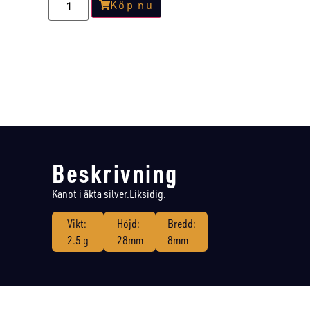
Köp nu
Beskrivning
Kanot i äkta silver.Liksidig.
Vikt:
Höjd:
Bredd:
2.5 g
28mm
8mm