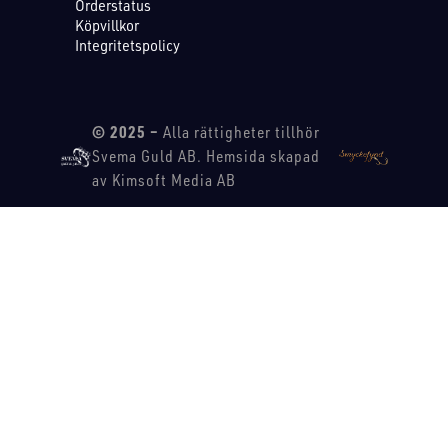
Orderstatus
Köpvillkor
Integritetspolicy
© 2025 –
Alla rättigheter tillhör
Svema Guld AB. Hemsida skapad
av Kimsoft Media AB