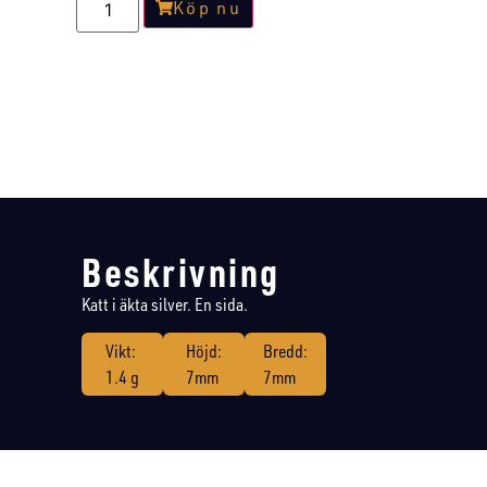
Köp nu
Beskrivning
Katt i äkta silver. En sida.
Vikt:
Höjd:
Bredd:
1.4 g
7mm
7mm