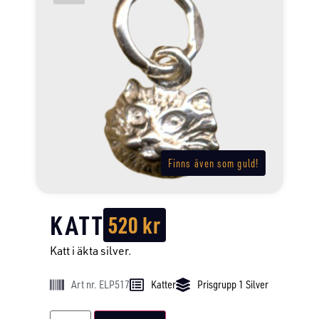
Finns även som guld!
KATT
520
kr
Katt i äkta silver.
Art nr. ELP517
Katter
Prisgrupp 1 Silver