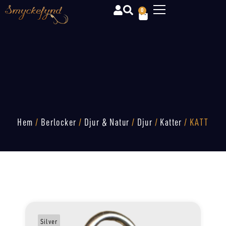
0
Hem
/
Berlocker
/
Djur & Natur
/
Djur
/
Katter
/ KATT
Silver