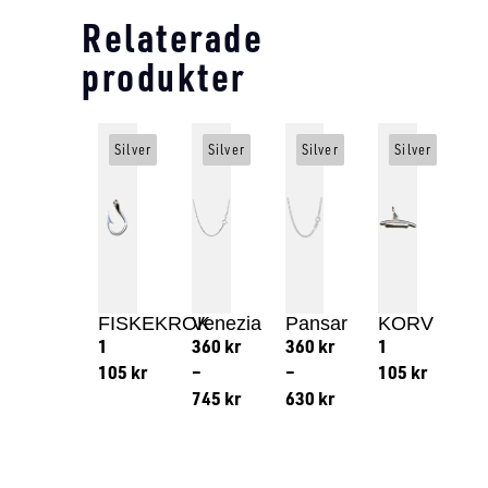
Relaterade
produkter
Silver
Silver
Silver
Silver
FISKEKROK
Venezia
Pansar
KORV
1
360
kr
360
kr
1
105
kr
–
–
105
kr
745
kr
630
kr
Lägg till i varukorg
Lägg till
Lägg till i varukorg
Lägg till i varukorg