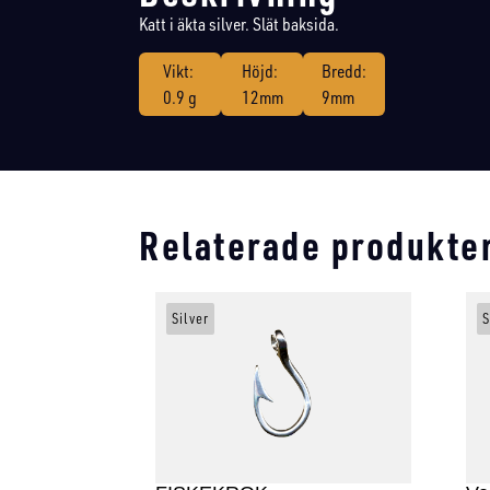
Katt i äkta silver. Slät baksida.
Vikt:
Höjd:
Bredd:
0.9 g
12mm
9mm
Relaterade produkte
Silver
S