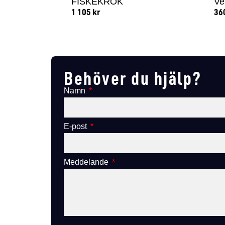
FISKEKROK
Ve
1 105
kr
36
Lägg till i varukorg
Behöver du hjälp?
Namn
E-post
Meddelande