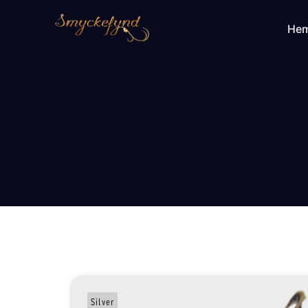
He
Silver