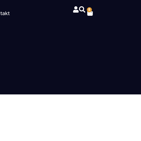
0
takt