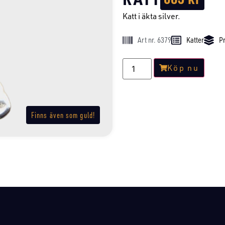
Katt i äkta silver.
Art nr. 6379
Katter
Pr
Köp nu
Finns även som guld!