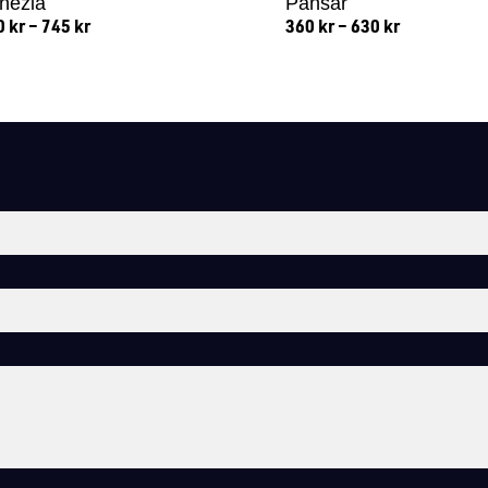
nezia
Pansar
0
kr
–
745
kr
360
kr
–
630
kr
Lägg till i varukorg
Lägg till i varukorg