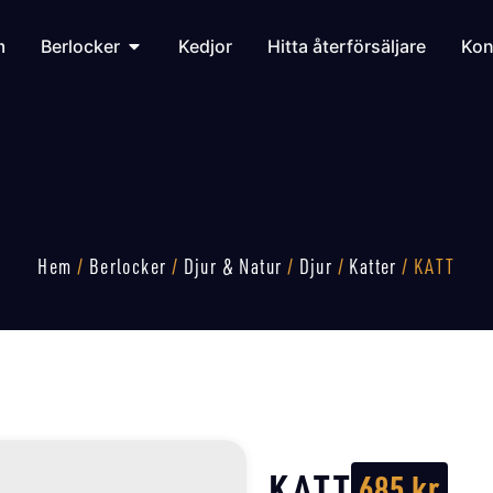
m
Berlocker
Kedjor
Hitta återförsäljare
Kon
Hem
/
Berlocker
/
Djur & Natur
/
Djur
/
Katter
/ KATT
KATT
685
kr