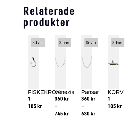
Relaterade
produkter
Silver
Silver
Silver
Silver
FISKEKROK
Venezia
Pansar
KORV
1
360
kr
360
kr
1
105
kr
–
–
105
kr
745
kr
630
kr
Lägg till i varukorg
Lägg till
Lägg till i varukorg
Lägg till i varukorg