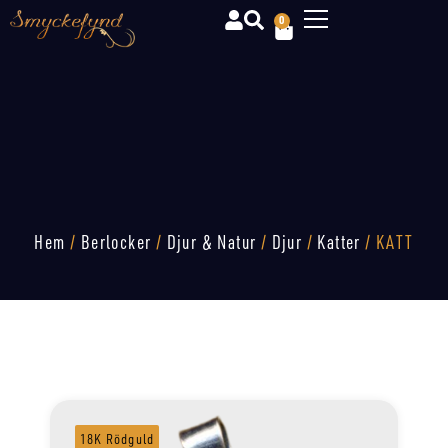
0
Hem
/
Berlocker
/
Djur & Natur
/
Djur
/
Katter
/ KATT
18K Rödguld