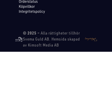
Orderstatus
Köpvillkor
Integritetspolicy
© 2025 –
Alla rättigheter tillhör
Svema Guld AB. Hemsida skapad
av Kimsoft Media AB