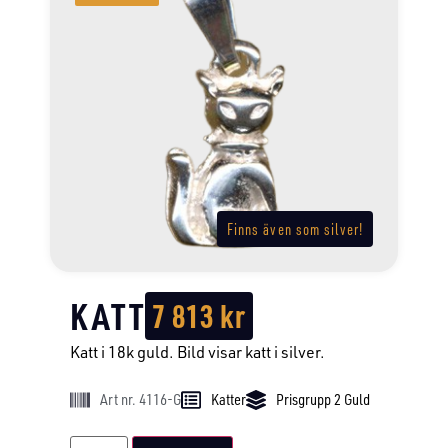
Finns även som silver!
KATT
7 813
kr
Katt i 18k guld. Bild visar katt i silver.
Art nr. 4116-G
Katter
Prisgrupp 2 Guld