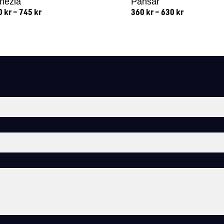
nezia
Pansar
0
kr
–
745
kr
360
kr
–
630
kr
Lägg till i varukorg
Lägg till i varukorg