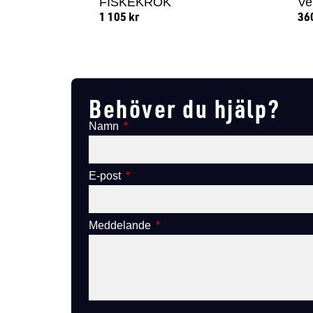
FISKEKROK
Ve
1 105
kr
36
Lägg till i varukorg
Behöver du hjälp?
Namn
E-post
Meddelande