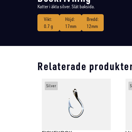
Katter i äkta silver. Slät baksida.
Vikt:
Höjd:
Bredd:
0.7 g
17mm
12mm
Relaterade produkte
Silver
S