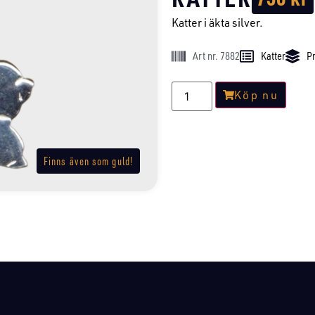
Katter i äkta silver.
Art nr. 7882
Katter
Pr
Köp nu
Finns även som guld!