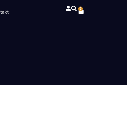
0
takt