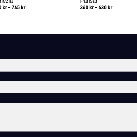
nezia
Pansar
0
kr
–
745
kr
360
kr
–
630
kr
Lägg till i varukorg
Lägg till i varukorg