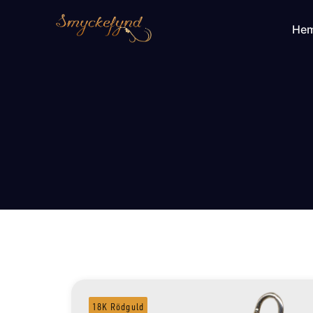
He
18K Rödguld