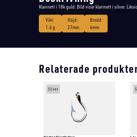
Klarinett i 18k guld. Bild visar klarinett i silver. Liksi
Vikt:
Höjd:
Bredd:
1.6 g
27mm
4mm
Relaterade produkte
Silver
S