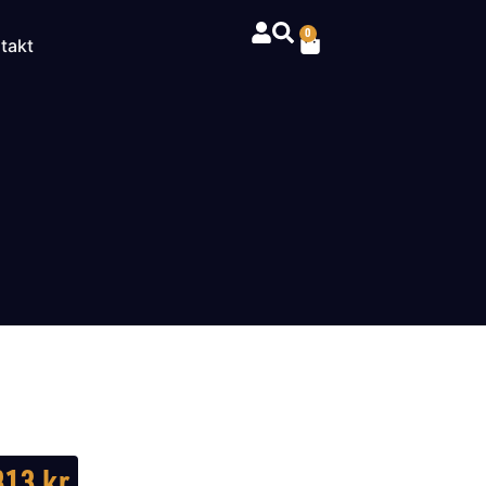
0
takt
813
kr