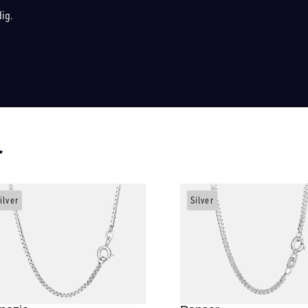
dig.
r
ilver
Silver