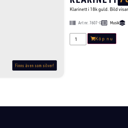
Klarinett i 18k guld. Bild visar 
Art nr. 7607-G
Musik
Köp nu
Finns även som silver!