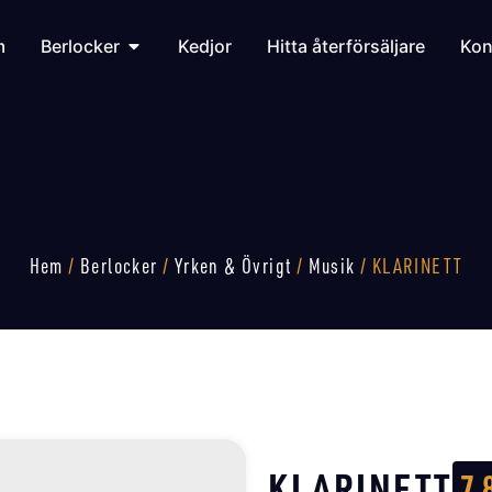
m
Berlocker
Kedjor
Hitta återförsäljare
Kon
Hem
/
Berlocker
/
Yrken & Övrigt
/
Musik
/ KLARINETT
KLARINETT
7 