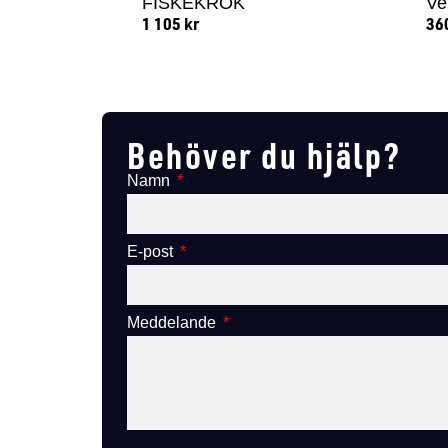
FISKEKROK
Ve
1 105
kr
36
Lägg till i varukorg
Behöver du hjälp?
Namn
E-post
Meddelande