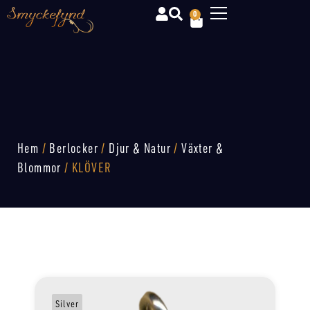
0
Hem
/
Berlocker
/
Djur & Natur
/
Växter &
Blommor
/ KLÖVER
Silver