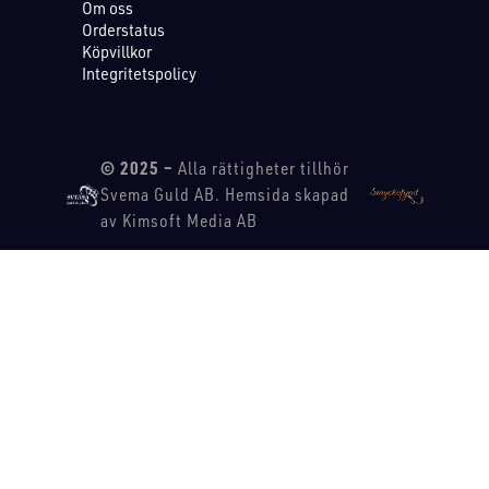
Om oss
Orderstatus
Köpvillkor
Integritetspolicy
© 2025 –
Alla rättigheter tillhör
Svema Guld AB. Hemsida skapad
av Kimsoft Media AB