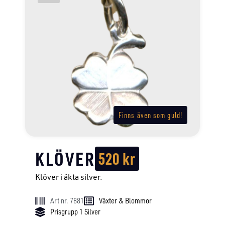
Finns även som guld!
KLÖVER
520
kr
Klöver i äkta silver.
Art nr. 7881
Växter & Blommor
Prisgrupp 1 Silver