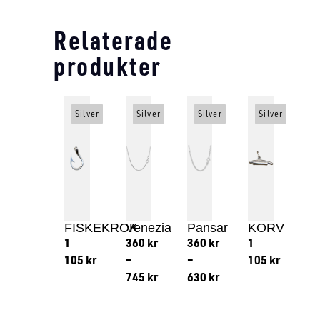
Relaterade
produkter
Silver
Silver
Silver
Silver
FISKEKROK
Venezia
Pansar
KORV
1
360
kr
360
kr
1
105
kr
–
–
105
kr
745
kr
630
kr
Lägg till i varukorg
Lägg till