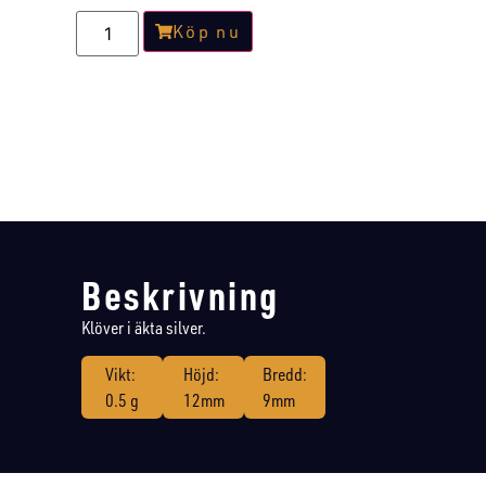
Köp nu
Beskrivning
Klöver i äkta silver.
Vikt:
Höjd:
Bredd:
0.5 g
12mm
9mm