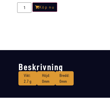
Köp nu
Beskrivning
Vikt:
Höjd:
Bredd:
2.7 g
0mm
0mm