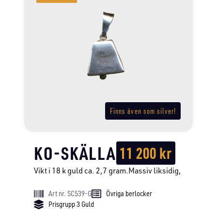
Finns även som silver!
KO-SKÄLLA
11 200
kr
Vikt i 18 k guld ca. 2,7 gram.Massiv liksidig,
Art nr. SC539-G
Övriga berlocker
Prisgrupp 3 Guld