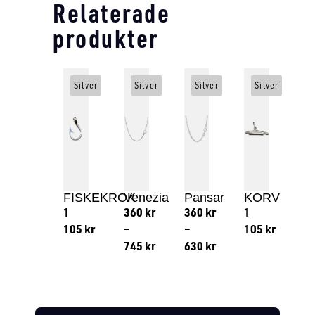
Relaterade
produkter
Silver
Silver
Silver
Silver
FISKEKROK
Venezia
Pansar
KORV
1
360
kr
360
kr
1
105
kr
–
–
105
kr
745
kr
630
kr
Lägg till i varukorg
Lägg till
Lägg till i varukorg
Lägg till i varukorg