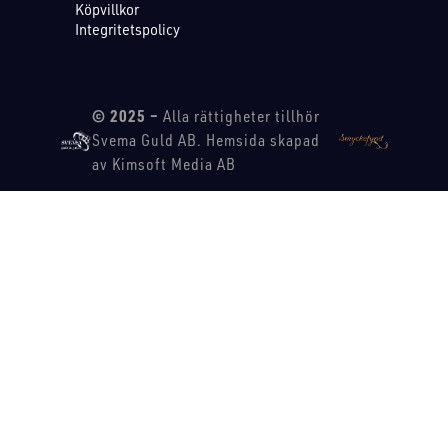
Köpvillkor
Integritetspolicy
© 2025 –
Alla rättigheter tillhör
Svema Guld AB. Hemsida skapad
av Kimsoft Media AB