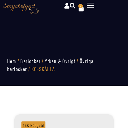
0
Hem
/
Berlocker
/
Yrken & Övrigt
/
Övriga
berlocker
/ KO-SKÄLLA
18K Rödguld