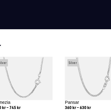
r
ilver
Silver
nezia
Pansar
0
kr
–
745
kr
360
kr
–
630
kr