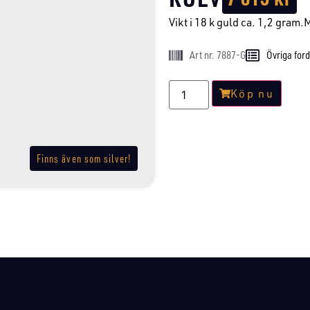
Vikt i 18 k guld ca. 1,2 gram.
Art nr. 7887-G
Övriga for
Köp nu
Finns även som silver!