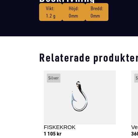
Vikt:
Höjd:
Bredd:
1.2 g
0mm
0mm
Relaterade produkte
Silver
S
FISKEKROK
Ve
1 105
kr
36