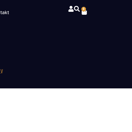
0
takt
LV