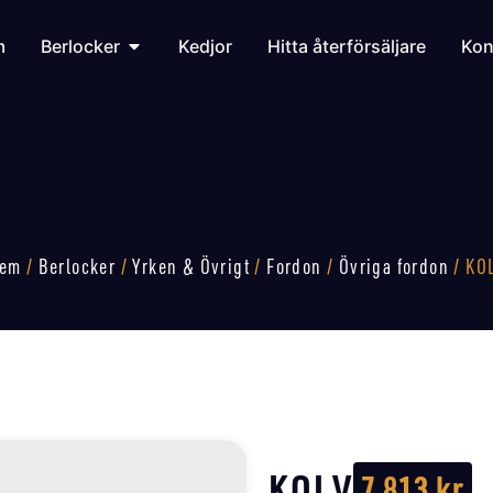
m
Berlocker
Kedjor
Hitta återförsäljare
Kon
em
/
Berlocker
/
Yrken & Övrigt
/
Fordon
/
Övriga fordon
/ KO
KOLV
7 813
kr