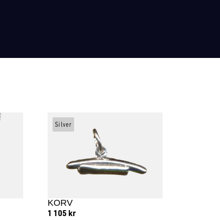
Silver
KORV
1 105
kr