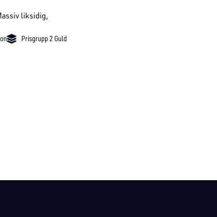
Massiv liksidig,
don
Prisgrupp 2 Guld