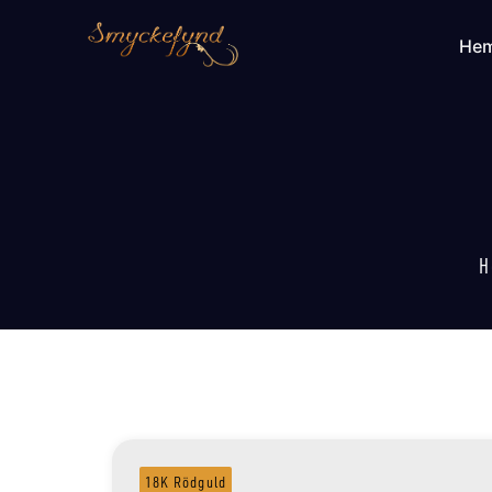
He
H
18K Rödguld