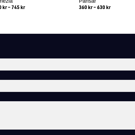
nezia
Pansar
0
kr
–
745
kr
360
kr
–
630
kr
Lägg till i varukorg
Lägg till i varukorg