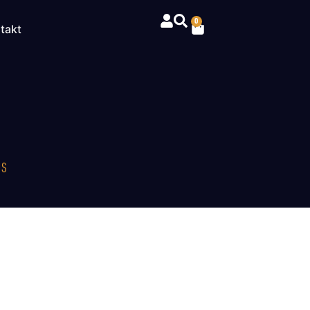
0
takt
RS