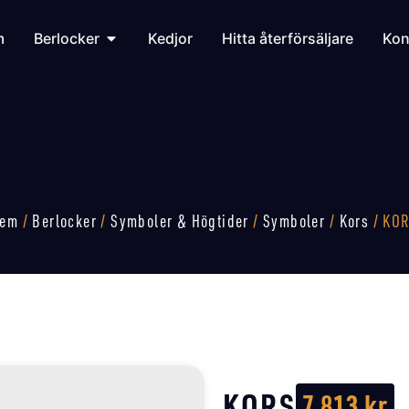
m
Berlocker
Kedjor
Hitta återförsäljare
Kon
em
/
Berlocker
/
Symboler & Högtider
/
Symboler
/
Kors
/ KO
KORS
7 813
kr