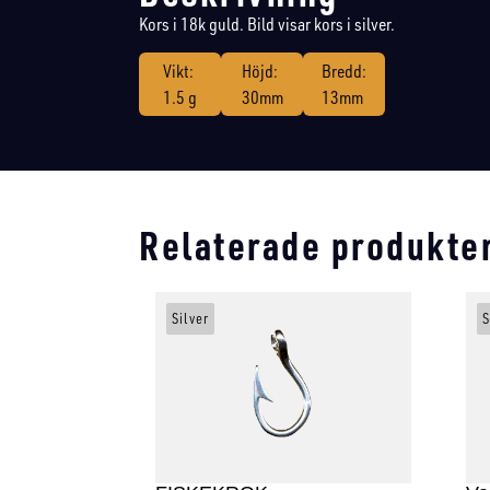
Kors i 18k guld. Bild visar kors i silver.
Vikt:
Höjd:
Bredd:
1.5 g
30mm
13mm
Relaterade produkte
Silver
S