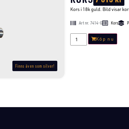
Kors i 18k guld. Bild visar kors
Art nr. 7414-G
Kors
P
Köp nu
Finns även som silver!