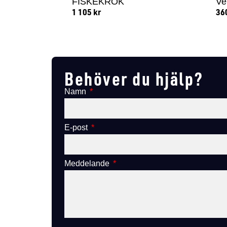
FISKEKROK
Ve
1 105
kr
36
Lägg till i varukorg
Behöver du hjälp?
Namn
E-post
Meddelande