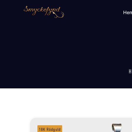
He
H
18K Rödguld