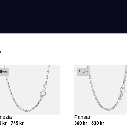
r
ilver
Silver
nezia
Pansar
0
kr
–
745
kr
360
kr
–
630
kr