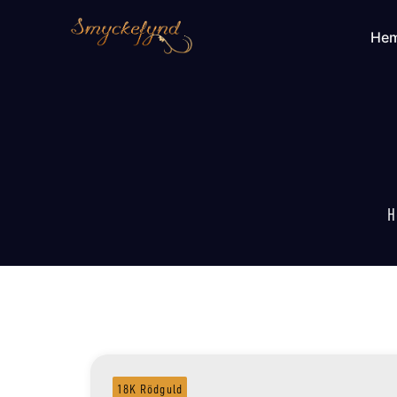
He
H
18K Rödguld