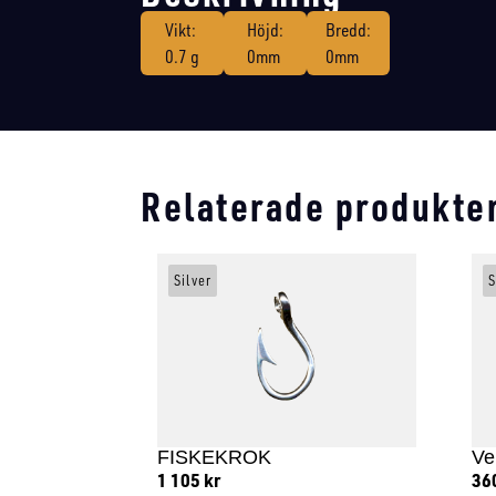
Vikt:
Höjd:
Bredd:
0.7 g
0mm
0mm
Relaterade produkte
Silver
S
FISKEKROK
Ve
1 105
kr
36