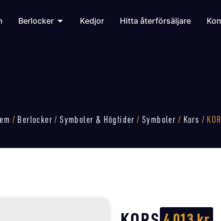
m
Berlocker
Kedjor
Hitta återförsäljare
Kon
em
/
Berlocker
/
Symboler & Högtider
/
Symboler
/
Kors
/ KO
KORS
4 013
kr