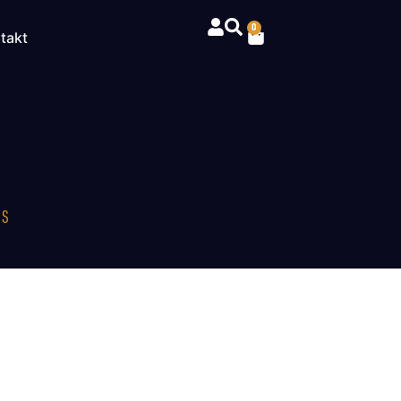
0
takt
RS