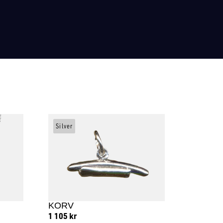
Silver
KORV
1 105
kr