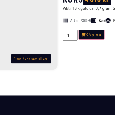
Vikt i 18 k guld ca. 0,7 gram.
Art nr. 7386-G
Kors
P
Köp nu
Finns även som silver!