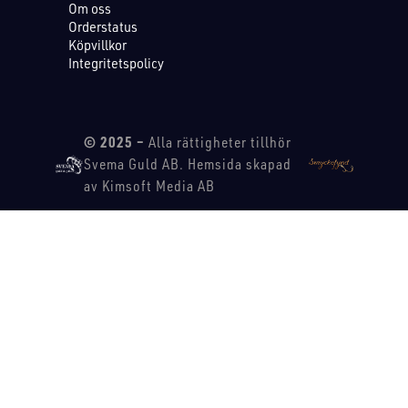
Om oss
Orderstatus
Köpvillkor
Integritetspolicy
© 2025 –
Alla rättigheter tillhör
Svema Guld AB. Hemsida skapad
av Kimsoft Media AB