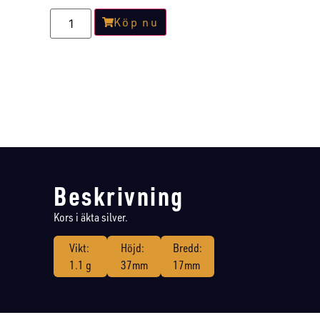
Köp nu
Beskrivning
Kors i äkta silver.
Vikt:
Höjd:
Bredd:
1.1 g
37mm
17mm