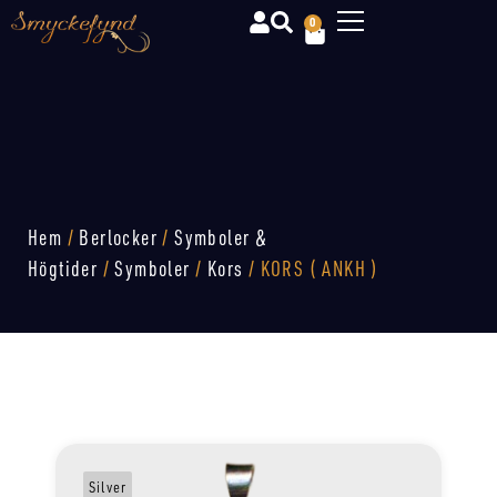
0
Hem
/
Berlocker
/
Symboler &
Högtider
/
Symboler
/
Kors
/ KORS ( ANKH )
Silver