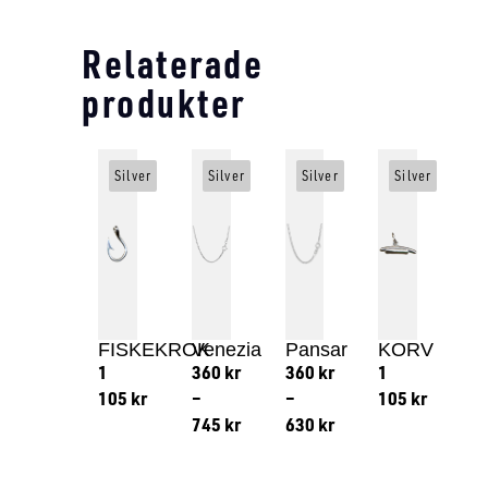
Relaterade
produkter
Silver
Silver
Silver
Silver
FISKEKROK
Venezia
Pansar
KORV
1
360
kr
360
kr
1
105
kr
–
–
105
kr
745
kr
630
kr
Lägg till i varukorg
Lägg till