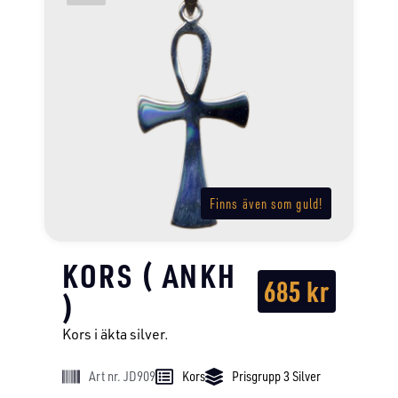
Finns även som guld!
KORS ( ANKH
685
kr
)
Kors i äkta silver.
Art nr. JD909
Kors
Prisgrupp 3 Silver