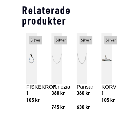
Relaterade
produkter
Silver
Silver
Silver
Silver
FISKEKROK
Venezia
Pansar
KORV
1
360
kr
360
kr
1
105
kr
–
–
105
kr
745
kr
630
kr
Lägg till i varukorg
Lägg till
Lägg till i varukorg
Lägg till i varukorg