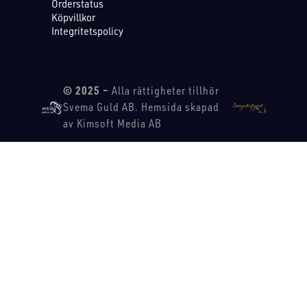
Orderstatus
Köpvillkor
Integritetspolicy
© 2025 –
Alla rättigheter tillhör
Svema Guld AB. Hemsida skapad
av Kimsoft Media AB