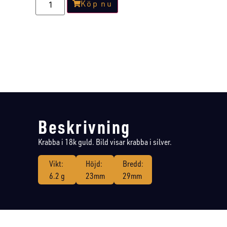
Köp nu
Beskrivning
Krabba i 18k guld. Bild visar krabba i silver.
Vikt:
Höjd:
Bredd:
6.2 g
23mm
29mm