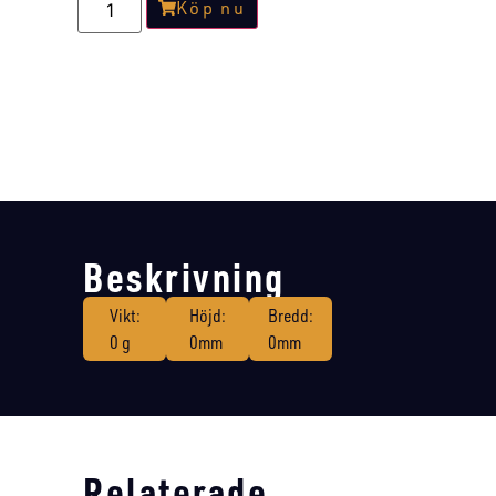
Köp nu
Beskrivning
Vikt:
Höjd:
Bredd:
0 g
0mm
0mm
Relaterade