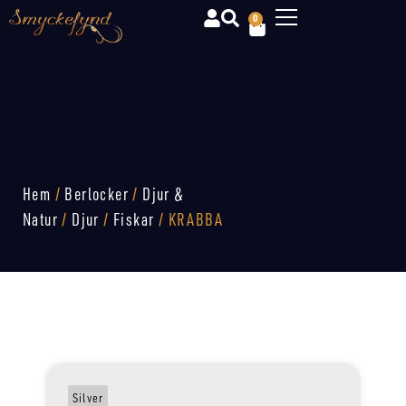
0
Hem
/
Berlocker
/
Djur &
Natur
/
Djur
/
Fiskar
/ KRABBA
Silver