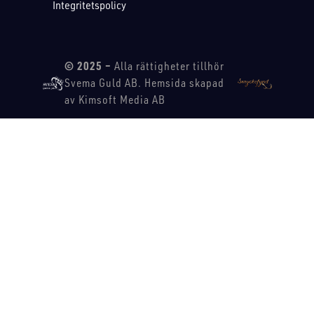
Integritetspolicy
© 2025 –
Alla rättigheter tillhör
Svema Guld AB. Hemsida skapad
av Kimsoft Media AB