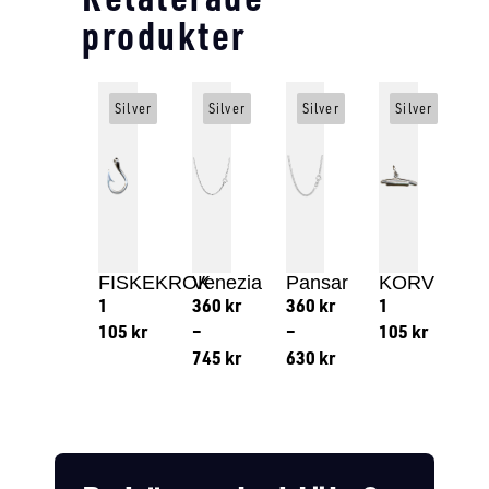
produkter
Silver
Silver
Silver
Silver
FISKEKROK
Venezia
Pansar
KORV
1
360
kr
360
kr
1
105
kr
–
–
105
kr
745
kr
630
kr
Lägg till i varukorg
Lägg till
Lägg till i varukorg
Lägg till i varukorg