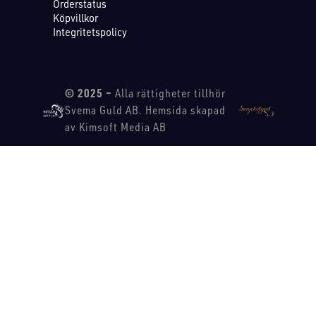
Orderstatus
Köpvillkor
Integritetspolicy
© 2025 –
Alla rättigheter tillhör
Svema Guld AB. Hemsida skapad
av Kimsoft Media AB