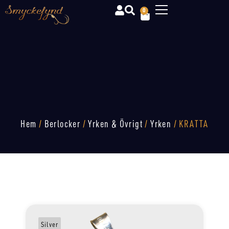
0
Hem
/
Berlocker
/
Yrken & Övrigt
/
Yrken
/ KRATTA
Silver