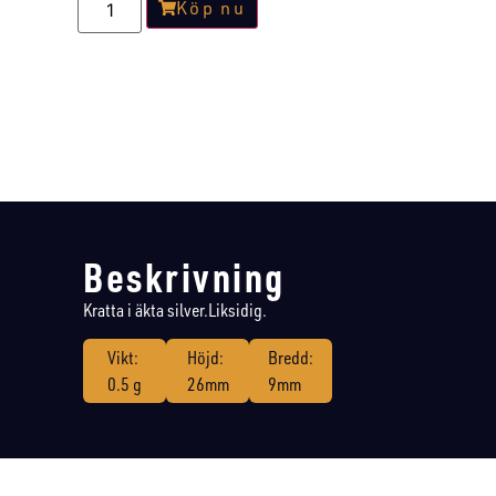
Köp nu
Beskrivning
Kratta i äkta silver.Liksidig.
Vikt:
Höjd:
Bredd:
0.5 g
26mm
9mm