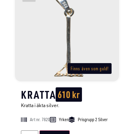
Finns även som guld!
KRATTA
610
kr
Kratta i äkta silver.
Art nr. 7820
Yrken
Prisgrupp 2 Silver