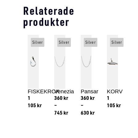
Relaterade
produkter
Silver
Silver
Silver
Silver
FISKEKROK
Venezia
Pansar
KORV
1
360
kr
360
kr
1
105
kr
–
–
105
kr
745
kr
630
kr
Lägg till i varukorg
Lägg till
Lägg till i varukorg
Lägg till i varukorg