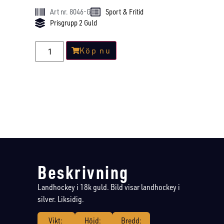
Art nr. 8046-G
Sport & Fritid
Prisgrupp 2 Guld
Köp nu
Beskrivning
Landhockey i 18k guld. Bild visar landhockey i
silver. Liksidig.
Vikt:
Höjd:
Bredd: