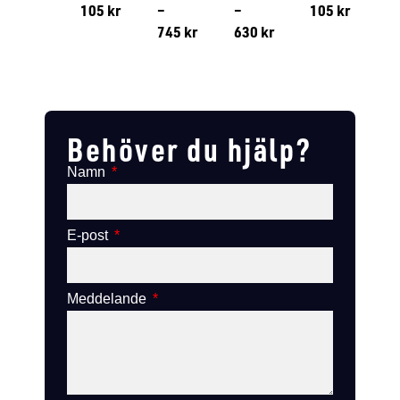
105
kr
–
–
105
kr
745
kr
630
kr
Lägg till i varukorg
Lägg till
Lägg till i varukorg
Lägg till i varukorg
Behöver du hjälp?
Namn
E-post
Meddelande