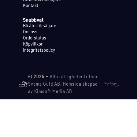
Kontakt
Snabbval
Bli återförsäljare
Om oss
Orderstatus
Köpvillkor
Integritetspolicy
© 2025 –
Alla rättigheter tillhör
Svema Guld AB. Hemsida skapad
av Kimsoft Media AB