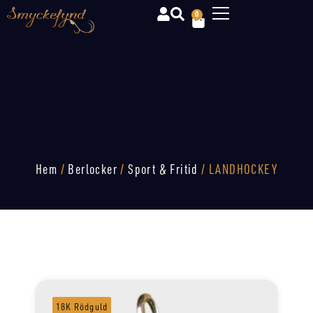
0
Hem
/
Berlocker
/
Sport & Fritid
/ LANDHOCKEY
18K Rödguld