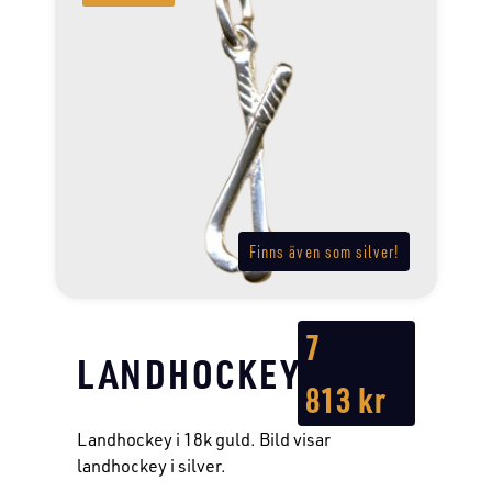
Finns även som silver!
7
LANDHOCKEY
813
kr
Landhockey i 18k guld. Bild visar
landhockey i silver.