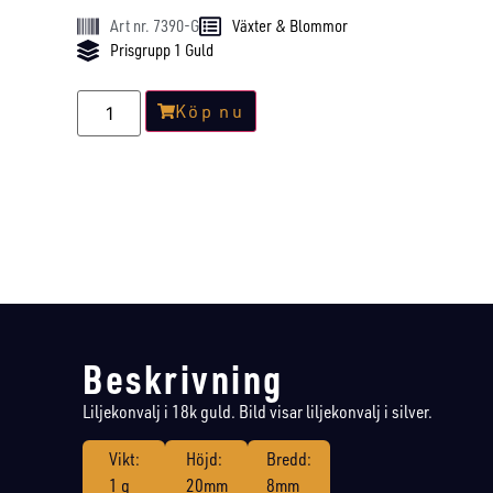
Art nr. 7390-G
Växter & Blommor
Prisgrupp 1 Guld
Köp nu
Beskrivning
Liljekonvalj i 18k guld. Bild visar liljekonvalj i silver.
Vikt:
Höjd:
Bredd:
1 g
20mm
8mm