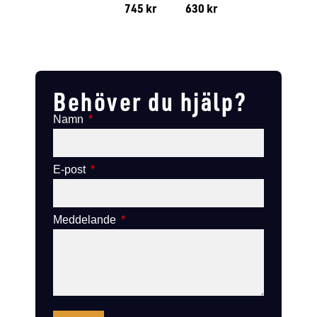
745
kr
630
kr
Lägg till i varukorg
Lägg till
Lägg till i varukorg
Lägg till i varukorg
Behöver du hjälp?
Namn
E-post
Meddelande