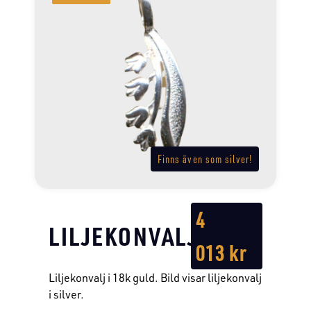
Finns även som silver!
4
LILJEKONVALJ
013
kr
Liljekonvalj i 18k guld. Bild visar liljekonvalj
i silver.