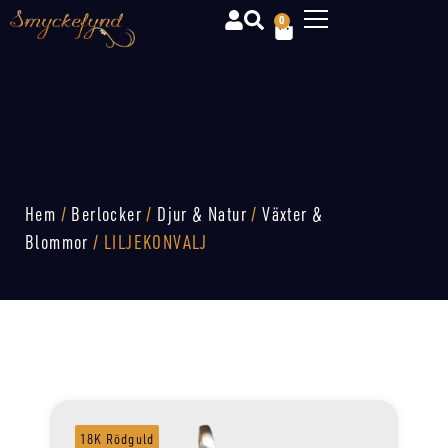
0
Hem
/
Berlocker
/
Djur & Natur
/
Växter &
Blommor
/ LILJEKONVALJ
18K Rödguld