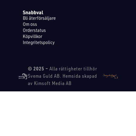
Snabbval
Bli återförsäljare
Om oss
Orderstatus
Köpvillkor
Integritetspolicy
© 2025 –
Alla rättigheter tillhör
Svema Guld AB. Hemsida skapad
av Kimsoft Media AB