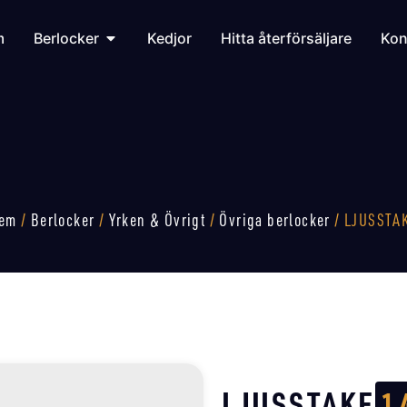
m
Berlocker
Kedjor
Hitta återförsäljare
Kon
em
/
Berlocker
/
Yrken & Övrigt
/
Övriga berlocker
/ LJUSSTA
LJUSSTAKE
1 