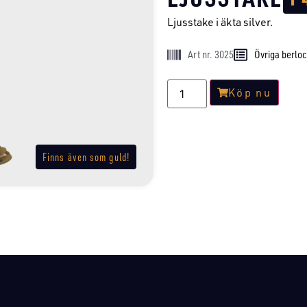
Ljusstake i äkta silver.
Art nr. 3025
Övriga berlo
Köp nu
Finns även som guld!