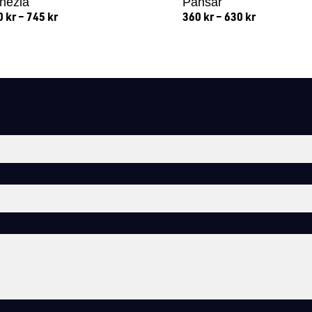
nezia
Pansar
0
kr
–
745
kr
360
kr
–
630
kr
Lägg till i varukorg
Lägg till i varukorg