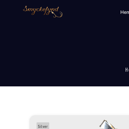
He
H
Silver