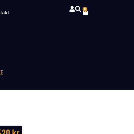
0
takt
KE
420
kr