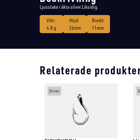
Ljusstake i äkta silver.Liksidig.
Vikt:
Höjd:
Bredd:
4.8 g
26mm
11mm
Relaterade produkte
Silver
S