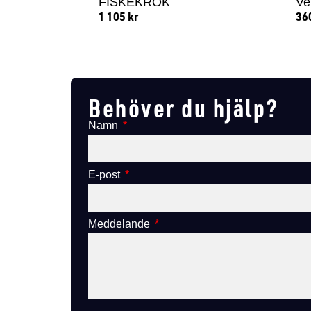
FISKEKROK
Ve
1 105
kr
36
Lägg till i varukorg
Behöver du hjälp?
Namn
E-post
Meddelande