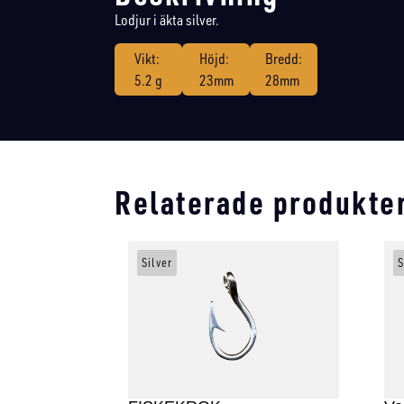
Lodjur i äkta silver.
Vikt:
Höjd:
Bredd:
5.2 g
23mm
28mm
Relaterade produkte
Silver
S