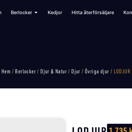
m
Berlocker
Kedjor
Hitta återförsäljare
Kon
Hem
/
Berlocker
/
Djur & Natur
/
Djur
/
Övriga djur
/ LODJUR
LODJUR
1 735