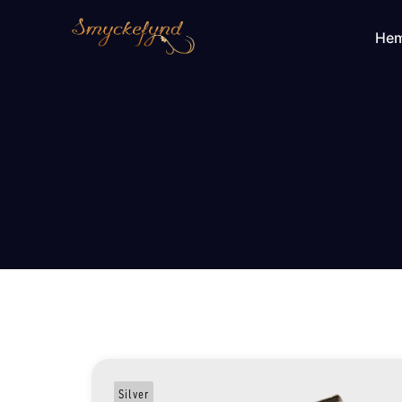
He
Silver