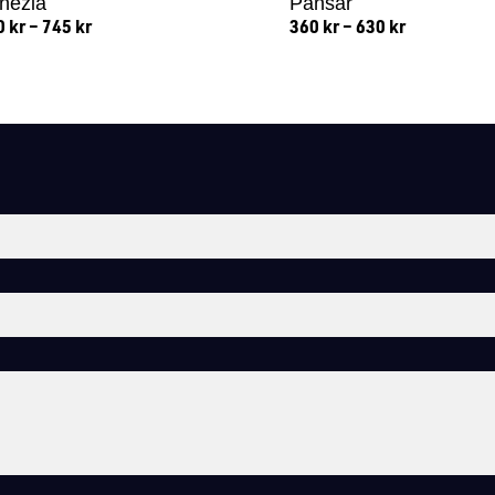
nezia
Pansar
0
kr
–
745
kr
360
kr
–
630
kr
Lägg till i varukorg
Lägg till i varukorg