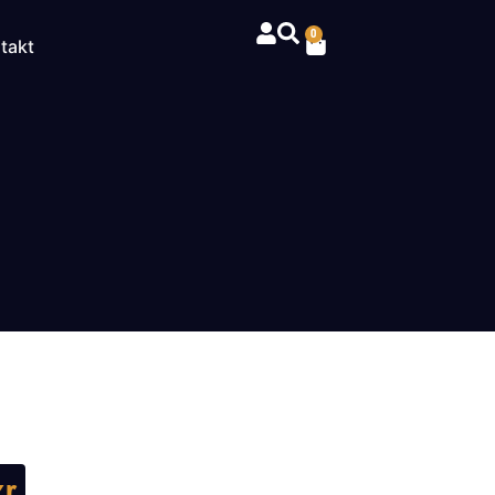
0
takt
kr