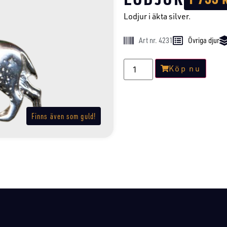
Lodjur i äkta silver.
Art nr. 4231
Övriga djur
Köp nu
Finns även som guld!