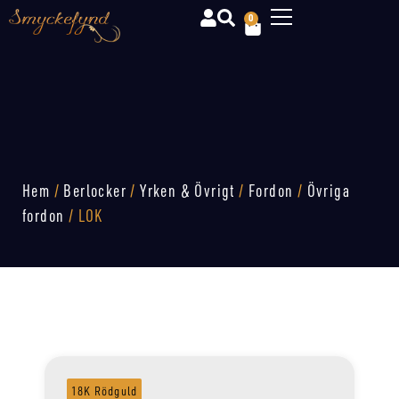
0
Hem
/
Berlocker
/
Yrken & Övrigt
/
Fordon
/
Övriga
fordon
/ LOK
18K Rödguld