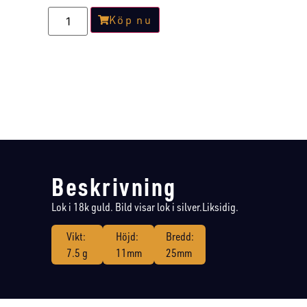
Köp nu
Beskrivning
Lok i 18k guld. Bild visar lok i silver.Liksidig.
Vikt:
Höjd:
Bredd:
7.5 g
11mm
25mm