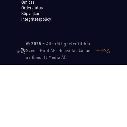
Om oss
Orderstatus
Köpvillkor
Integritetspolicy
© 2025 –
Alla rättigheter tillhör
Svema Guld AB. Hemsida skapad
av Kimsoft Media AB