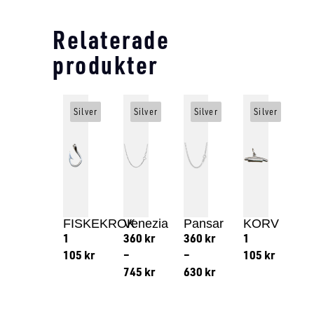
Relaterade
produkter
Silver
Silver
Silver
Silver
FISKEKROK
Venezia
Pansar
KORV
1
360
kr
360
kr
1
105
kr
–
–
105
kr
745
kr
630
kr
Lägg till i varukorg
Lägg till