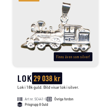
Finns även som silver!
LOK
29 038
kr
Lok i 18k guld. Bild visar lok i silver.
Art nr. SC441-G
Övriga fordon
Prisgrupp 8 Guld