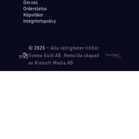
Om oss
Orderstatus
Köpvillkor
Integritetspolicy
© 2025 –
Alla rättigheter tillhör
Svema Guld AB. Hemsida skapad
av Kimsoft Media AB