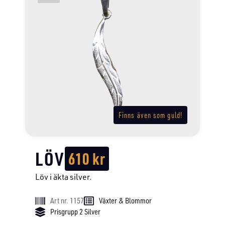
Finns även som guld!
LÖV
610
kr
Löv i äkta silver.
Art nr. 1157
Växter & Blommor
Prisgrupp 2 Silver