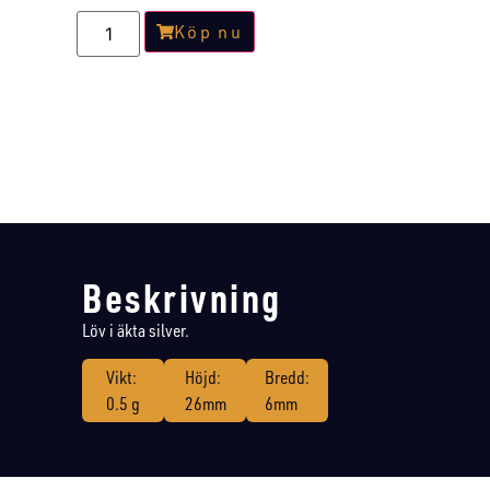
Köp nu
Beskrivning
Löv i äkta silver.
Vikt:
Höjd:
Bredd:
0.5 g
26mm
6mm