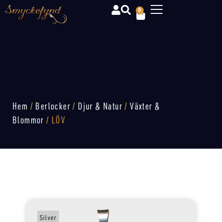
0
Hem
/
Berlocker
/
Djur & Natur
/
Växter &
Blommor
/ LÖV
Silver