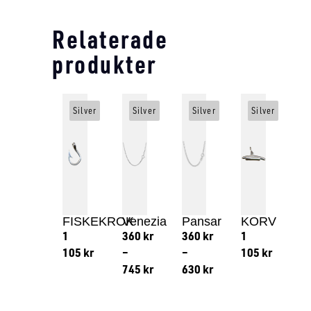
Relaterade
produkter
Silver
Silver
Silver
Silver
FISKEKROK
Venezia
Pansar
KORV
1
360
kr
360
kr
1
105
kr
–
–
105
kr
745
kr
630
kr
Lägg till i varukorg
Lägg till