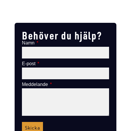
Lägg till i varukorg
Lägg till
Lägg till i varukorg
Lägg till i varukorg
Behöver du hjälp?
Namn
E-post
Meddelande
Skicka