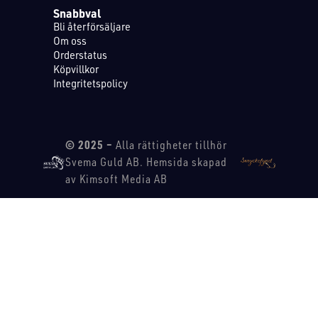
Snabbval
Bli återförsäljare
Om oss
Orderstatus
Köpvillkor
Integritetspolicy
© 2025 –
Alla rättigheter tillhör
Svema Guld AB. Hemsida skapad
av Kimsoft Media AB