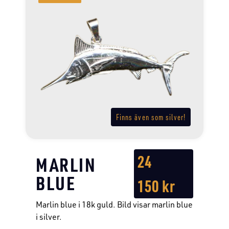
Finns även som silver!
24
MARLIN
BLUE
150
kr
Marlin blue i 18k guld. Bild visar marlin blue
i silver.