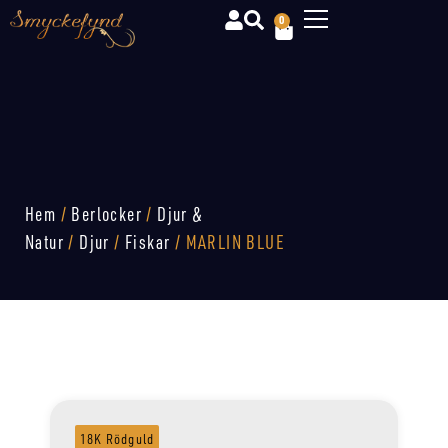
0
Hem
/
Berlocker
/
Djur &
Natur
/
Djur
/
Fiskar
/ MARLIN BLUE
18K Rödguld